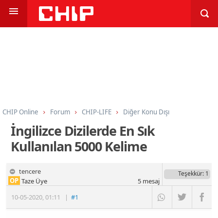
CHIP Online
Forum
CHIP-LIFE
Diğer Konu Dışı
İngilizce Dizilerde En Sık
Kullanılan 5000 Kelime
tencere
Teşekkür
: 1
OP
Taze Üye
5
mesaj
10-05-2020
,
01:11
|
#1