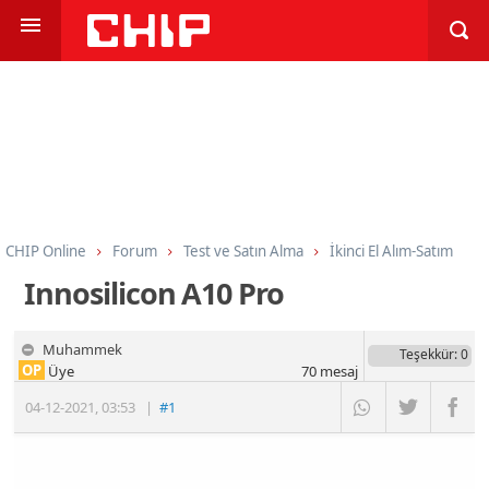
CHIP Online
Forum
Test ve Satın Alma
İkinci El Alım-Satım
Innosilicon A10 Pro
Muhammek
Teşekkür
: 0
OP
Üye
70
mesaj
04-12-2021
,
03:53
|
#1