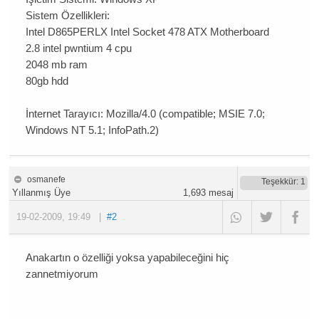
Sistem Özellikleri:
Intel D865PERLX Intel Socket 478 ATX Motherboard
2.8 intel pwntium 4 cpu
2048 mb ram
80gb hdd
İnternet Tarayıcı:
Mozilla/4.0 (compatible; MSIE 7.0;
Windows NT 5.1; InfoPath.2)
osmanefe
Teşekkür
: 1
Yıllanmış Üye
1,693
mesaj
19-02-2009
,
19:49
|
#2
Anakartın o özelliği yoksa yapabileceğini hiç
zannetmiyorum