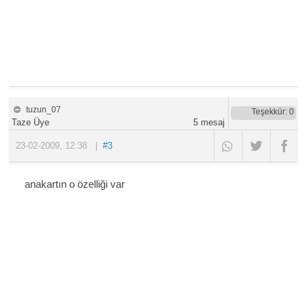
tuzun_07
Teşekkür
: 0
Taze Üye
5
mesaj
23-02-2009
,
12:38
|
#3
anakartın o özelliği var