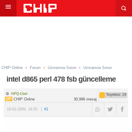
CHIP Online
Forum
Uzmanına Sorun
Uzmanına Sorun
intel d865 perl 478 fsb güncelleme
HPQ-User
Teşekkür
: 29
OP
CHIP Online
30,996
mesaj
19-02-2009
,
18:55
|
#1