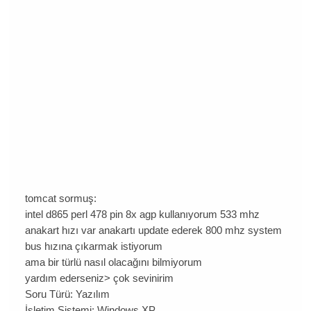
tomcat sormuş:
intel d865 perl 478 pin 8x agp kullanıyorum 533 mhz
anakart hızı var anakartı update ederek 800 mhz system
bus hızına çıkarmak istiyorum
ama bir türlü nasıl olacağını bilmiyorum
yardım ederseniz> çok sevinirim
Soru Türü:
Yazılım
İşletim Sistemi:
Windows XP