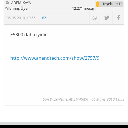
ADEM-KAYA
Teşekkür
: 10
Yıllanmış Üye
12,271
mesaj
06-05-2010
,
19:55
|
#2
E5300 daha iyidir.
http://www.anandtech.com/show/2757/9
Son Düzenleme: ADEM-KAYA ~ 06 Mayıs 2010 19:58