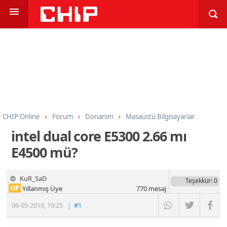
CHIP Online
Forum
Donanım
Masaüstü Bilgisayarlar
intel dual core E5300 2.66 mı
E4500 mü?
KuR_SaD
Teşekkür
: 0
OP
Yıllanmış Üye
770
mesaj
06-05-2010
,
19:25
|
#1