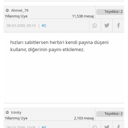
Ahmet_79
Teşekkür
: 2
Yıllanmış Üye
11,538
mesaj
08-03-2009
,
00:19
|
#2
hızları sabitlersen herbiri kendi payına düşeni
kullanır, diğerinin payını etkilemez.
trinity
Teşekkür
: 2
Yıllanmış Üye
2,103
mesaj
08-03-2009
,
15:06
|
#3