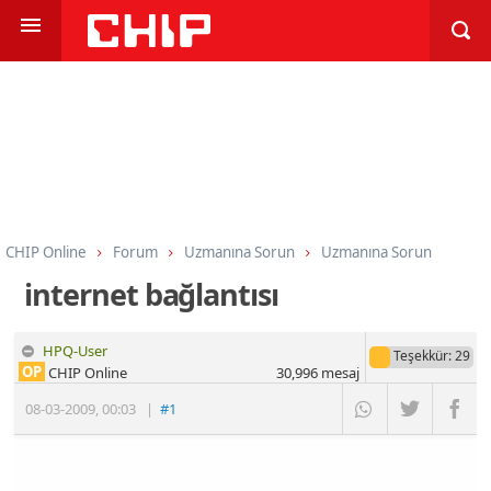
CHIP Online
Forum
Uzmanına Sorun
Uzmanına Sorun
internet bağlantısı
HPQ-User
Teşekkür
: 29
OP
CHIP Online
30,996
mesaj
08-03-2009
,
00:03
|
#1