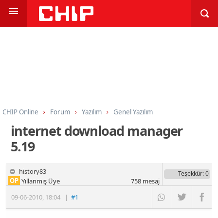
CHIP Online
Forum
Yazılım
Genel Yazılım
internet download manager
5.19
history83
Teşekkür
: 0
OP
Yıllanmış Üye
758
mesaj
09-06-2010
,
18:04
|
#1