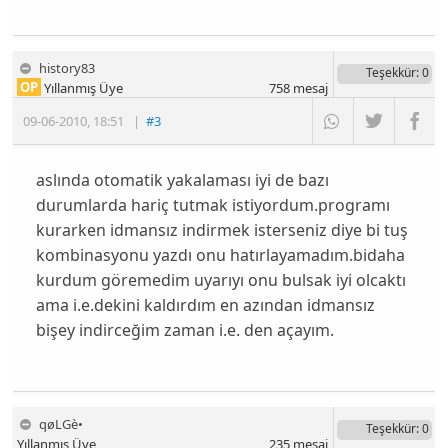
history83
Teşekkür
: 0
OP
Yıllanmış Üye
758
mesaj
09-06-2010
,
18:51
|
#3
aslında otomatik yakalaması iyi de bazı
durumlarda hariç tutmak istiyordum.programı
kurarken idmansız indirmek isterseniz diye bi tuş
kombinasyonu yazdı onu hatırlayamadım.bidaha
kurdum göremedim uyarıyı onu bulsak iyi olcaktı
ama i.e.dekini kaldırdım en azından idmansız
bişey indirceğim zaman i.e. den açayım.
qøLGè•
Teşekkür
: 0
Yıllanmış Üye
235
mesaj