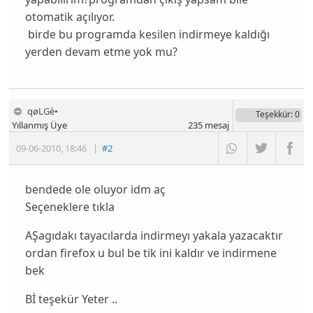
otomatik açılıyor.
birde bu programda kesilen indirmeye kaldığı
yerden devam etme yok mu?
qøLGè•
Teşekkür
: 0
Yıllanmış Üye
235
mesaj
09-06-2010
,
18:46
|
#2
bendede ole oluyor idm aç
Seçeneklere tıkla
AŞagıdakı tayacılarda indirmeyı yakala yazacaktır
ordan firefox u bul be tik ini kaldır ve indirmene
bek
Bİ teşekür Yeter ..