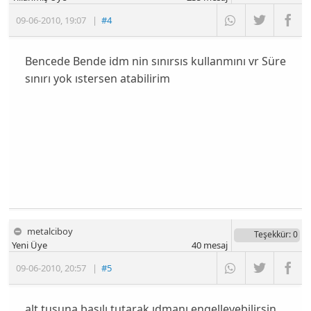
09-06-2010
,
19:07
|
#4
Bencede Bende idm nin sınırsıs kullanmını vr Süre
sınırı yok ıstersen atabilirim
metalciboy
Teşekkür
: 0
Yeni Üye
40
mesaj
09-06-2010
,
20:57
|
#5
alt tuşuna basılı tutarak ıdmanı engelleyebilirsin.