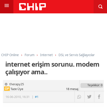
CHIP Online
Forum
Internet
DSL ve Servis Sağlayıcılar
internet erişim sorunu. modem
çalışıyor ama..
therapy25
Teşekkür
: 0
OP
Taze Üye
18
mesaj
16-06-2010
,
16:31
|
#1