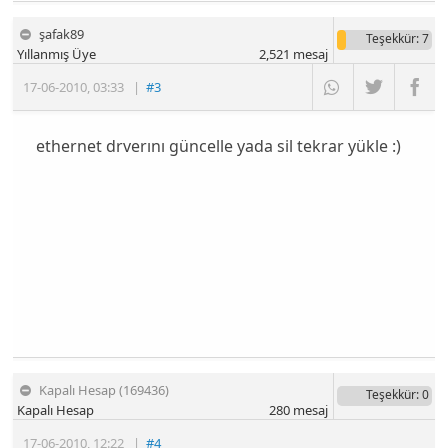
şafak89
Teşekkür
: 7
Yıllanmış Üye
2,521
mesaj
17-06-2010
,
03:33
|
#3
ethernet drverını güncelle yada sil tekrar yükle :)
Kapalı Hesap (169436)
Teşekkür
: 0
Kapalı Hesap
280
mesaj
17-06-2010
,
12:22
|
#4