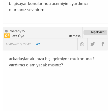
bilgisayar konularında acemiyim. yardımcı
olursanız sevinirim.
therapy25
Teşekkür
: 0
OP
Taze Üye
18
mesaj
16-06-2010
,
22:42
|
#2
arkadaşlar aklınıza bişi gelmiyor mu konuda ?
yardımcı olamıyacak mısınız?