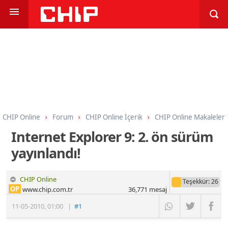
CHIP Online
Forum
CHIP Online İçerik
CHIP Online Makaleler
Internet Explorer 9: 2. ön sürüm
yayınlandı!
CHIP Online
Teşekkür
: 26
OP
www.chip.com.tr
36,771
mesaj
11-05-2010
,
01:00
|
#1