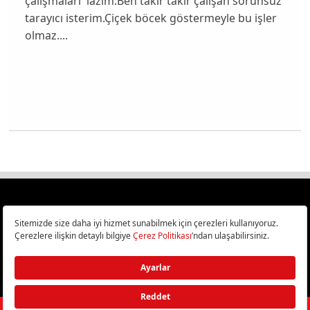
çalışmaları lazım.Ben takır takır çalışan sorunsuz
tarayıcı isterim.Çiçek böcek göstermeyle bu işler
olmaz....
Türkiye
Cep Telefonu İncelemeleri,
Bilişim ve Teknoloji Haberleri CHIP Online’da!