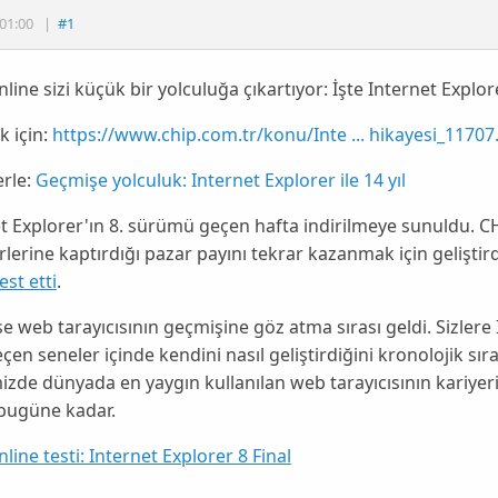
01:00
|
#1
line sizi küçük bir yolculuğa çıkartıyor: İşte Internet Explorer'
 için:
https://www.chip.com.tr/konu/Inte ... hikayesi_11707
rle:
Geçmişe yolculuk: Internet Explorer ile 14 yıl
t Explorer'ın 8. sürümü geçen hafta indirilmeye sunuldu.
CH
rlerine kaptırdığı pazar payını tekrar kazanmak için geliştirdi
est etti
.
e web tarayıcısının geçmişine göz atma sırası geldi. Sizle
eçen seneler içinde kendini nasıl geliştirdiğini kronolojik sı
izde dünyada en yaygın kullanılan web tarayıcısının kariyer
bugüne kadar.
line testi: Internet Explorer 8 Final