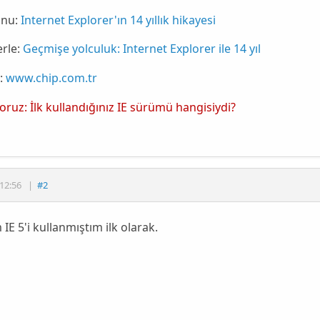
nu:
Internet Explorer'ın 14 yıllık hikayesi
rle:
Geçmişe yolculuk: Internet Explorer ile 14 yıl
:
www.chip.com.tr
yoruz: İlk kullandığınız IE sürümü hangisiydi?
12:56
|
#2
 IE 5'i kullanmıştım ilk olarak.