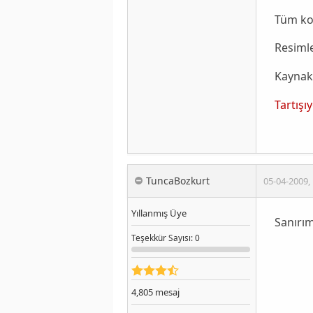
Tüm ko
Resimle
Kaynak
Tartışı
TuncaBozkurt
05-04-2009
,
Yıllanmış Üye
Sanırım
Teşekkür
Sayısı
: 0
4,805
mesaj