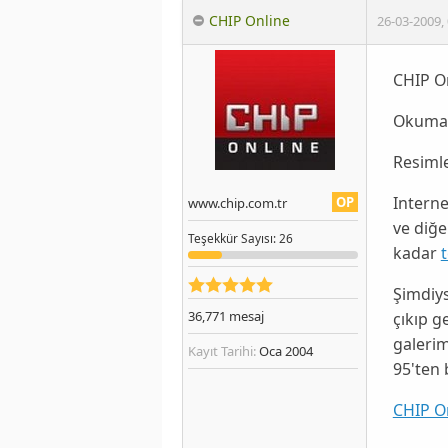
CHIP Online
26-03-2009
,
CHIP On
Okumak
Resimle
Interne
OP
www.chip.com.tr
ve diğe
Teşekkür
Sayısı
: 26
kadar
t
Şimdiys
36,771
mesaj
çıkıp g
galerim
Kayıt Tarihi:
Oca 2004
95'ten
CHIP On