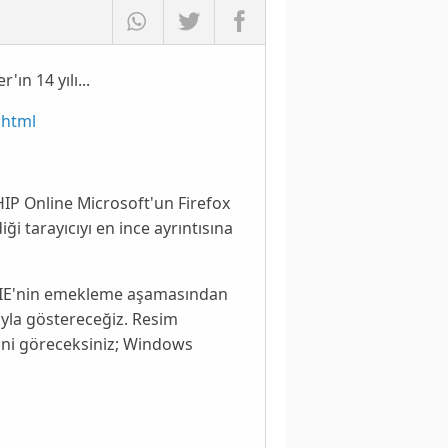
ın 14 yılı...
.html
IP Online
Microsoft'un Firefox
ği tarayıcıyı en ince ayrıntısına
re IE'nin emekleme aşamasından
rayla göstereceğiz. Resim
ini göreceksiniz;
Windows