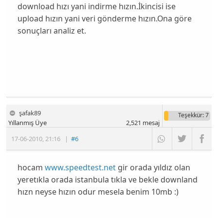
download hızı yani indirme hızın.İkincisi ise
upload hızın yani veri gönderme hızın.Ona göre
sonuçları analiz et.
şafak89
Teşekkür
: 7
Yıllanmış Üye
2,521
mesaj
17-06-2010
,
21:16
|
#6
hocam
www.speedtest.net
gir orada yıldız olan
yeretıkla orada istanbula tıkla ve bekle downland
hızn neyse hızın odur mesela benim 10mb :)