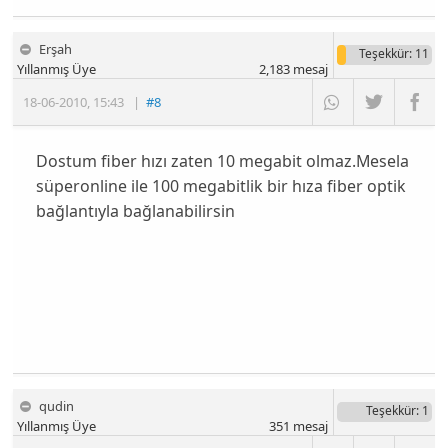
Erşah
Teşekkür
: 11
Yıllanmış Üye
2,183
mesaj
18-06-2010
,
15:43
|
#8
Dostum fiber hızı zaten 10 megabit olmaz.Mesela
süperonline ile 100 megabitlik bir hıza fiber optik
bağlantıyla bağlanabilirsin
qudin
Teşekkür
: 1
Yıllanmış Üye
351
mesaj