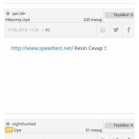
qøLGè•
Teşekkür
: 0
Yıllanmış Üye
235
mesaj
17-06-2010
,
17:34
|
#3
http://www.speedtest.net/
Kesin Cevap :!
nighthunted
Teşekkür
: 0
OP
Üye
51
mesaj