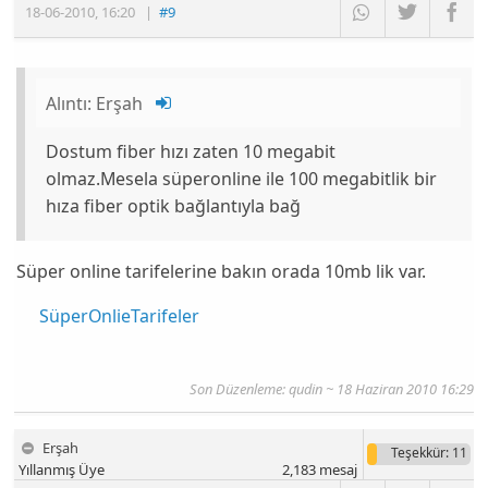
18-06-2010
,
16:20
|
#9
Alıntı:
Erşah
Dostum fiber hızı zaten 10 megabit
olmaz.Mesela süperonline ile 100 megabitlik bir
hıza fiber optik bağlantıyla bağ
Süper online tarifelerine bakın orada 10mb lik var.
SüperOnlieTarifeler
Son Düzenleme: qudin ~ 18 Haziran 2010 16:29
Erşah
Teşekkür
: 11
Yıllanmış Üye
2,183
mesaj