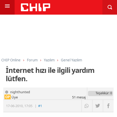
CHIP Online
Forum
Yazılım
Genel Yazılım
İnternet hızı ile ilgili yardım
lütfen.
nighthunted
Teşekkür
: 0
OP
Üye
51
mesaj
17-06-2010
,
17:05
|
#1