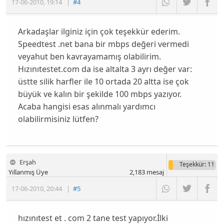
17-06-2010
,
19:14
|
#4
Arkadaşlar ilginiz için çok teşekkür ederim.
Speedtest .net bana bir mbps değeri vermedi
veyahut ben kavrayamamış olabilirim.
Hızınıtestet.com da ise altalta 3 ayrı değer var:
üstte silik harfler ile 10 ortada 20 altta ise çok
büyük ve kalın bir şekilde 100 mbps yazıyor.
Acaba hangisi esas alınmalı yardımcı
olabilirmisiniz lütfen?
Erşah
Teşekkür
: 11
Yıllanmış Üye
2,183
mesaj
17-06-2010
,
20:44
|
#5
hızınıtest et . com 2 tane test yapıyor.İlki