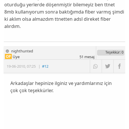
oturduğu yerlerde döşenmiştir bilemeyiz ben ttnet
8mb kullanıyorum sonra baktığımda fiber varmış şimdi
ki aklım olsa almazdım ttnetten adsl direket fiber
alırdım.
nighthunted
Teşekkür
: 0
OP
Üye
51
mesaj
19-06-2010
,
07:25
|
#12
Arkadaşlar hepinize ilginiz ve yardımlarınız için
çok çok teşekkürler.