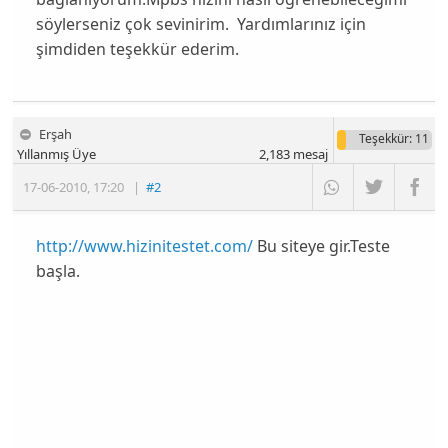
söylerseniz çok sevinirim. Yardımlarınız için
şimdiden teşekkür ederim.
Erşah
Teşekkür
: 11
Yıllanmış Üye
2,183
mesaj
17-06-2010
,
17:20
|
#2
http://www.hizinitestet.com/
Bu siteye gir.Teste
başla.