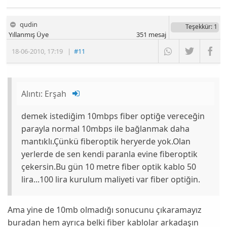
qudin
Teşekkür
: 1
Yıllanmış Üye
351
mesaj
18-06-2010
,
17:19
|
#11
Alıntı:
Erşah
demek istediğim 10mbps fiber optiğe vereceğin
parayla normal 10mbps ile bağlanmak daha
mantıklı.Çünkü fiberoptik heryerde yok.Olan
yerlerde de sen kendi paranla evine fiberoptik
çekersin.Bu gün 10 metre fiber optik kablo 50
lira...100 lira kurulum maliyeti var fiber optiğin.
Ama yine de 10mb olmadığı sonucunu çıkaramayız
buradan hem ayrıca belki fiber kablolar arkadaşın