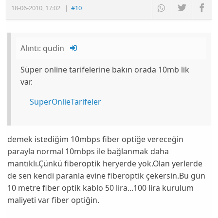
18-06-2010
,
17:02
|
#10
Alıntı:
qudin
Süper online tarifelerine bakın orada 10mb lik
var.
SüperOnlieTarifeler
demek istediğim 10mbps fiber optiğe vereceğin
parayla normal 10mbps ile bağlanmak daha
mantıklı.Çünkü fiberoptik heryerde yok.Olan yerlerde
de sen kendi paranla evine fiberoptik çekersin.Bu gün
10 metre fiber optik kablo 50 lira...100 lira kurulum
maliyeti var fiber optiğin.