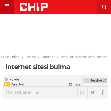
CHIP Online
Forum
Internet
Web Servisleri ve Web Hosting
internet sitesi bulma
koyde
Teşekkür
: 0
OP
Yeni Üye
32
mesaj
19-01-2008
,
23:09
|
#1