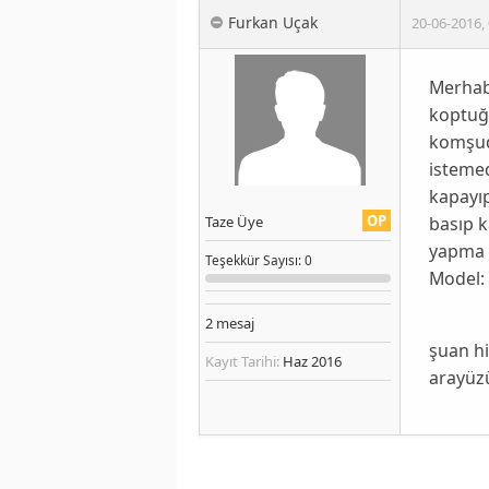
Furkan Uçak
20-06-2016
,
Merhaba
koptuğ
komşud
isteme
kapayı
OP
basıp 
Taze Üye
yapma i
Teşekkür
Sayısı
: 0
Model: 
2
mesaj
şuan hi
Kayıt Tarihi:
Haz 2016
arayüz