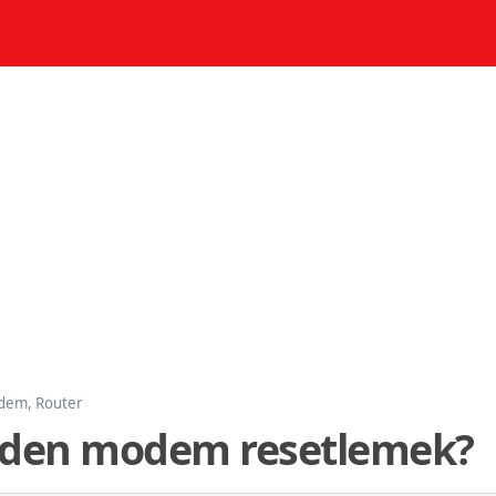
em, Router
inden modem resetlemek?