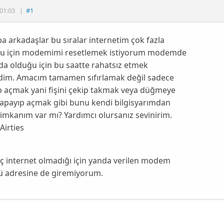
01:03
|
#1
 arkadaşlar bu sıralar internetim çok fazla
u için modemimi resetlemek istiyorum modemde
a olduğu için bu saatte rahatsız etmek
dim. Amacım tamamen sıfırlamak değil sadece
p açmak yani fişini çekip takmak veya düğmeye
kapayıp açmak gibi bunu kendi bilgisyarımdan
mkanım var mı? Yardımcı olursanız sevinirim.
Airties
ç internet olmadığı için yanda verilen modem
ü adresine de giremiyorum.