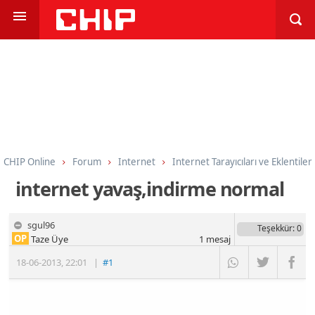
CHIP Online
Forum
Internet
Internet Tarayıcıları ve Eklentiler
internet yavaş,indirme normal
sgul96
Teşekkür
: 0
OP
Taze Üye
1
mesaj
18-06-2013
,
22:01
|
#1