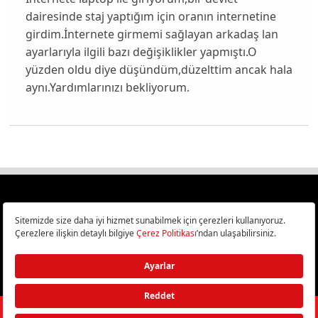
dairesinde staj yaptığım için oranın internetine
girdim.İnternete girmemi sağlayan arkadaş lan
ayarlarıyla ilgili bazı değişiklikler yapmıştı.O
yüzden oldu diye düşündüm,düzelttim ancak hala
aynı.Yardımlarınızı bekliyorum.
Türkiye
Cep Telefonu İncelemeleri,
Bilişim ve Teknoloji Haberleri CHIP Online’da!
©
2026
Doğan Burda Dergi Yayıncılık ve Pazarlama A.Ş.
/ Tüm hakları