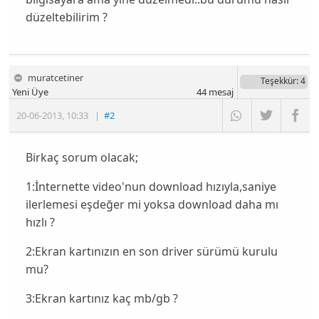
düzeltebilirim ?
muratcetiner
Teşekkür
: 4
Yeni Üye
44
mesaj
20-06-2013
,
10:33
|
#2
Birkaç sorum olacak;
1:İnternette video'nun download hızıyla,saniye
ilerlemesi eşdeğer mi yoksa download daha mı
hızlı ?
2:Ekran kartınızın en son driver sürümü kurulu
mu?
3:Ekran kartınız kaç mb/gb ?