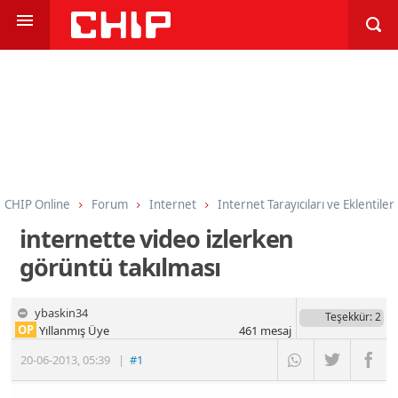
CHIP Online
Forum
Internet
Internet Tarayıcıları ve Eklentiler
internette video izlerken
görüntü takılması
ybaskin34
Teşekkür
: 2
OP
Yıllanmış Üye
461
mesaj
20-06-2013
,
05:39
|
#1