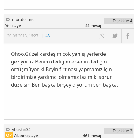
muratcetiner
Teşekkür
: 4
Yeni Üye
44
mesaj
20-06-2013
,
16:27
|
#8
Ohoo.Güzel kardeşim çok yanlış yerlerde
geziyoruz.Benim dediğimle senin dediğin
örtüşmüyor ki.Beyin fırtınası yapmamız için
birbirimize yardımcı olmamız lazım ki sorun
düzelsin.Ben başka birşey diyorum sen başka.
ybaskin34
Teşekkür
: 2
OP
Yıllanmış Üye
461
mesaj