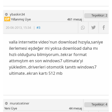
ybaskin34
Teşekkür
: 2
OP
Yıllanmış Üye
461
mesaj
20-06-2013
,
15:34
|
#3
valla internette video'nun download hızıyla,saniye
ilerlemesi eşdeğer mi yoksa download daha mı
hızlı olduğunu bilmiyorum..tekrar format
attımıştım en son windows7 ultimate'yi
yükledim..driverleri otomotik tanıttı windows7
ultimate..ekran kartı 512 mb
muratcetiner
Teşekkür
: 4
Yeni Üye
44
mesaj