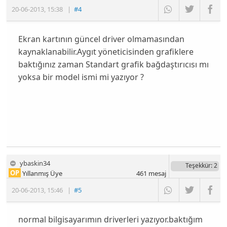
20-06-2013
,
15:38
|
#4
Ekran kartının güncel driver olmamasından
kaynaklanabilir.Aygıt yöneticisinden grafiklere
baktığınız zaman Standart grafik bağdaştırıcısı mı
yoksa bir model ismi mi yazıyor ?
ybaskin34
Teşekkür
: 2
OP
Yıllanmış Üye
461
mesaj
20-06-2013
,
15:46
|
#5
normal bilgisayarımın driverleri yazıyor.baktığım