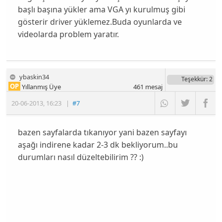
başlı başına yükler ama VGA yı kurulmuş gibi
gösterir driver yüklemez.Buda oyunlarda ve
videolarda problem yaratır.
ybaskin34
Teşekkür
: 2
OP
Yıllanmış Üye
461
mesaj
20-06-2013
,
16:23
|
#7
bazen sayfalarda tıkanıyor yani bazen sayfayı
aşağı indirene kadar 2-3 dk bekliyorum..bu
durumları nasıl düzeltebilirim ?? :)