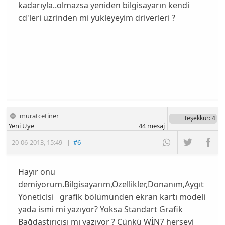
kadarıyla..olmazsa yeniden bilgisayarın kendi
cd'leri üzrinden mi yükleyeyim driverleri ?
muratcetiner
Teşekkür
: 4
Yeni Üye
44
mesaj
20-06-2013
,
15:49
|
#6
Hayır onu
demiyorum.Bilgisayarım,Özellikler,Donanım,Aygıt
Yöneticisi grafik bölümünden ekran kartı modeli
yada ismi mi yazıyor? Yoksa Standart Grafik
Bağdaştırıcısı mı yazıyor ? Çünkü WİN7 herşeyi