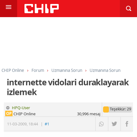
CHIP Online
Forum
Uzmanına Sorun
Uzmanına Sorun
internette vidolari duraklayarak
izlemek
HPQ-User
Teşekkür
: 29
OP
CHIP Online
30,996
mesaj
11-03-2009
,
18:44
|
#1