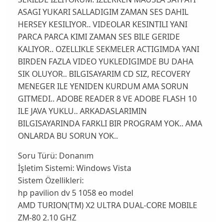
ASAGI YUKARI SALLADIGIM ZAMAN SES DAHIL
HERSEY KESILIYOR.. VIDEOLAR KESINTILI YANI
PARCA PARCA KIMI ZAMAN SES BILE GERIDE
KALIYOR.. OZELLIKLE SEKMELER ACTIGIMDA YANI
BIRDEN FAZLA VIDEO YUKLEDIGIMDE BU DAHA
SIK OLUYOR.. BILGISAYARIM CD SIZ, RECOVERY
MENEGER ILE YENIDEN KURDUM AMA SORUN
GITMEDI.. ADOBE READER 8 VE ADOBE FLASH 10
ILE JAVA YUKLU.. ARKADASLARIMIN
BILGISAYARINDA FARKLI BIR PROGRAM YOK.. AMA
ONLARDA BU SORUN YOK..
Soru Türü:
Donanım
İşletim Sistemi:
Windows Vista
Sistem Özellikleri:
hp pavilion dv 5 1058 eo model
AMD TURION(TM) X2 ULTRA DUAL-CORE MOBILE
ZM-80 2.10 GHZ