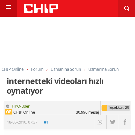
CHIP Online
Forum
Uzmanına Sorun
Uzmanına Sorun
internetteki videoları hızlı
oynatıyor
HPQ-User
Teşekkür
: 29
OP
CHIP Online
30,996
mesaj
18-05-2010
,
07:37
|
#1