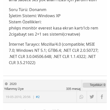
Soru Türü:
Donanım
İşletim Sistemi:
Windows XP
Sistem Özellikleri:
phılıps monitör everest kasa ekran kartı1cb rem
2cigabayt ses 2+1 ses sistemi(creatıve)
İnternet Tarayıcı:
Mozilla/4.0 (compatible; MSIE
7.0; Windows NT 5.1; GTB6.4; .NET CLR 2.0.50727;
.NET CLR 3.0.04506.648; .NET CLR 1.1.4322; .NET
CLR 3.5.21022)
2020
Teşekkür
: 0
Yıllanmış Üye
335
mesaj
19-05-2010
,
20:56
|
#2