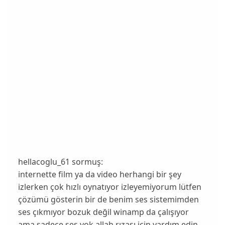
hellacoglu_61 sormuş:
internette film ya da video herhangi bir şey
izlerken çok hızlı oynatıyor izleyemiyorum lütfen
çözümü gösterin bir de benim ses sistemimden
ses çıkmıyor bozuk değil winamp da çalışıyor
ama sadece ses yok allah rızası için yardım edin