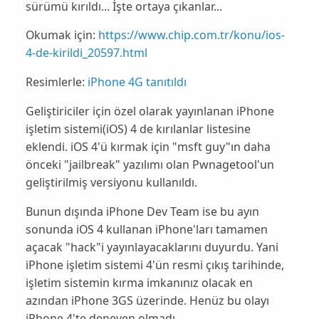
sürümü kırıldı... İşte ortaya çıkanlar...
Okumak için:
https://www.chip.com.tr/konu/ios-
4-de-kirildi_20597.html
Resimlerle:
iPhone 4G tanıtıldı
Geliştiriciler için özel olarak yayınlanan iPhone
işletim sistemi(iOS) 4 de
kırılanlar
listesine
eklendi. iOS 4'ü kırmak için "msft guy"ın daha
önceki "jailbreak" yazılımı olan Pwnagetool'un
geliştirilmiş
versiyonu
kullanıldı.
Bunun dışında
iPhone Dev Team
ise bu ayın
sonunda iOS 4 kullanan iPhone'ları tamamen
açacak "hack"i yayınlayacaklarını duyurdu. Yani
iPhone işletim sistemi 4'ün resmi çıkış tarihinde,
işletim sistemin kırma imkanınız olacak en
azından
iPhone 3GS
üzerinde. Henüz bu olayı
iPhone 4'te deneyen
olmadı
.