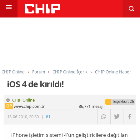
CHIP Online
Forum
CHIP Online İçerik
CHIP Online Haber
iOS 4 de kırıldı!
CHIP Online
Teşekkür
: 26
OP
www.chip.com.tr
36,771
mesaj
13-06-2010
,
20:30
|
#1
iPhone işletim sistemi 4'ün geliştiricilere dağıtılan