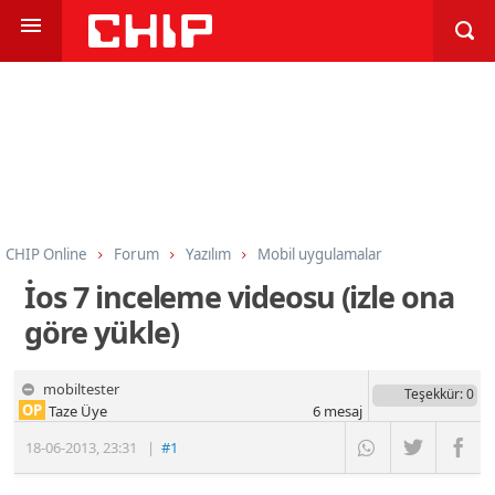
CHIP Online
Forum
Yazılım
Mobil uygulamalar
İos 7 inceleme videosu (izle ona
göre yükle)
mobiltester
Teşekkür
: 0
OP
Taze Üye
6
mesaj
18-06-2013
,
23:31
|
#1