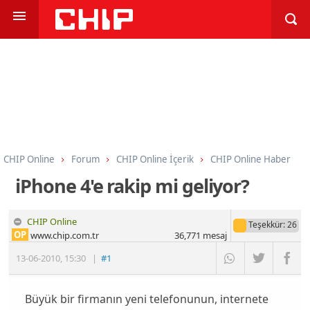
CHIP Online
Forum
CHIP Online İçerik
CHIP Online Haber
iPhone 4'e rakip mi geliyor?
CHIP Online
Teşekkür
: 26
OP
www.chip.com.tr
36,771
mesaj
13-06-2010
,
15:30
|
#1
Büyük bir firmanın yeni telefonunun, internete