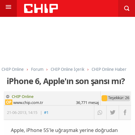
CHIP Online
Forum
CHIP Online İçerik
CHIP Online Haber
iPhone 6, Apple'ın son şansı mı?
CHIP Online
Teşekkür
: 26
OP
www.chip.com.tr
36,771
mesaj
21-06-2013
,
14:15
|
#1
Apple, iPhone 5S'le uğraşmak yerine doğrudan