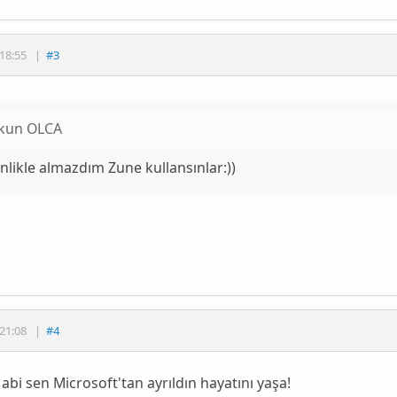
18:55
|
#3
kun OLCA
nlikle almazdım Zune kullansınlar:))
21:08
|
#4
l abi sen Microsoft'tan ayrıldın hayatını yaşa!