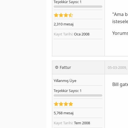
Teşekkür
Sayısı
: 1
"Ama bu
istesele
2,310
mesaj
Yorums
Kayıt Tarihi:
Oca 2008
Fattur
05-03-2009
,
Yıllanmış Üye
Bill g
Teşekkür
Sayısı
: 1
5,768
mesaj
Kayıt Tarihi:
Tem 2008