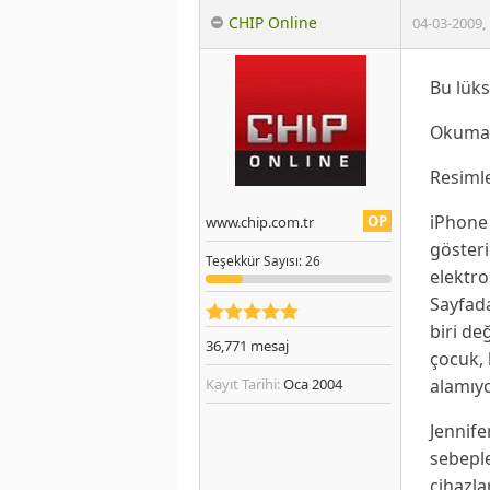
CHIP Online
04-03-2009
,
Bu lüks
Okumak
Resimle
iPhon
OP
www.chip.com.tr
gösteri
Teşekkür
Sayısı
: 26
elektro
Sayfada
biri de
36,771
mesaj
çocuk, 
alamıyo
Kayıt Tarihi:
Oca 2004
Jennife
sebeple
cihazla