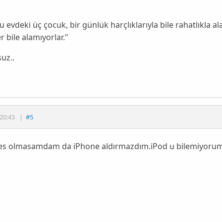
 evdeki üç çocuk, bir günlük harçlıklarıyla bile rahatlıkla al
r bile alamıyorlar."
uz..
20:43
|
#5
ates olmasamdam da iPhone aldırmazdım.iPod u bilemiyorum