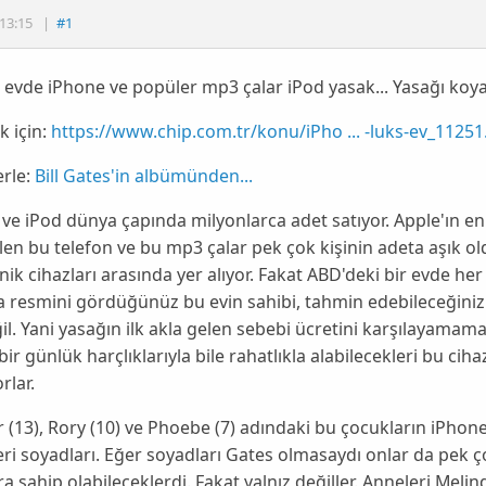
13:15
|
#1
 evde iPhone ve popüler mp3 çalar iPod yasak... Yasağı koya
 için:
https://www.chip.com.tr/konu/iPho ... -luks-ev_11251
rle:
Bill Gates'in albümünden...
e
ve
iPod
dünya çapında milyonlarca adet satıyor.
Apple
'ın e
len bu telefon ve bu mp3 çalar pek çok kişinin adeta aşık ol
nik cihazları arasında yer alıyor. Fakat ABD'deki bir evde her 
 resmini gördüğünüz bu evin sahibi, tahmin edebileceğiniz 
ğil. Yani yasağın ilk akla gelen sebebi ücretini karşılayamam
bir günlük harçlıklarıyla bile rahatlıkla alabilecekleri bu cihaz
rlar.
r
(13),
Rory
(10) ve
Phoebe
(7) adındaki bu çocukların
iPhon
ri soyadları. Eğer soyadları
Gates
olmasaydı onlar da pek ço
ra sahip olabileceklerdi. Fakat yalnız değiller. Anneleri
Melin