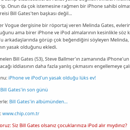
ip. Onun da çok istemesine rağmen bir
iPhone
sahibi olmas
 reisi
Bill Gates
'ten başkası değil...
r Vogue dergisine bir röportaj veren
Melinda Gates
, evler
duğunu ama birer
iPhone
ve
iPod
almalarının kesinlikle söz 
'u arkadaşlarında görüp çok beğendiğini söyleyen
Melinda
,
ın yasak olduğunu ekledi.
melen
Bill Gates
(53),
Steve Ballmer
'ın zamanında iPhone'un 
cağı iddiasının daha fazla yanlış çıkmasını engellemeye çalı
nu:
iPhone ve iPod'un yasak olduğu lüks ev!
Bill Gates'in son günü
rle:
Bill Gates'in albümünden...
:
www.chip.com.tr
yoruz: Siz Bill Gates olsanız çocuklarınıza iPod alır mıydınız?