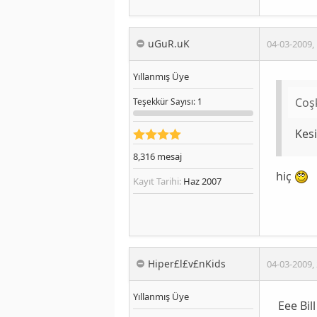
uGuR.uK
04-03-2009
,
Yıllanmış Üye
Coş
Teşekkür
Sayısı
: 1
Kesi
8,316
mesaj
hiç
Kayıt Tarihi:
Haz 2007
Hiper£l£v£nKids
04-03-2009
,
Yıllanmış Üye
Eee Bil