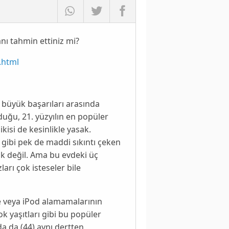
nı tahmin ettiniz mi?
.html
n büyük başarıları arasında
duğu, 21. yüzyılın en popüler
ikisi de kesinlikle yasak.
gibi pek de maddi sıkıntı çeken
ak değil. Ama bu evdeki üç
ları çok isteseler bile
e
veya
iPod
alamamalarının
k yaşıtları gibi bu popüler
da
da (44) aynı dertten