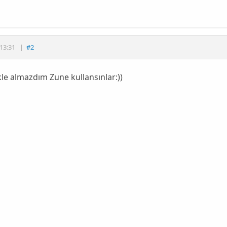
13:31
|
#2
kle almazdım Zune kullansınlar:))