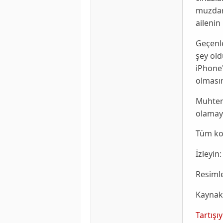
muzdar
ailenin
Geçenle
şey ol
iPhone
olmasın
Muhte
olamaya
Tüm ko
İzleyin:
Resimle
Kaynak
Tartışı