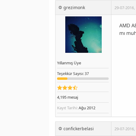
grezimonk
29-07-2016
,
AMD A8 
mı muha
Yıllanmış Üye
Teşekkür
Sayısı
: 37
4,195
mesaj
Kayıt Tarihi:
Ağu 2012
confickerbelasi
29-07-2016
,