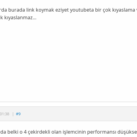
da burada link koymak eziyet youtubeta bir çok kıyaslama var
k kıyaslanmaz...
01:38
|
#9
a belki o 4 çekirdekli olan işlemcinin performansı düşüks