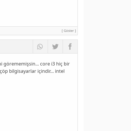
[ Göster ]
 görememişsin... core i3 hiç bir
p bilgisayarlar içindir... intel