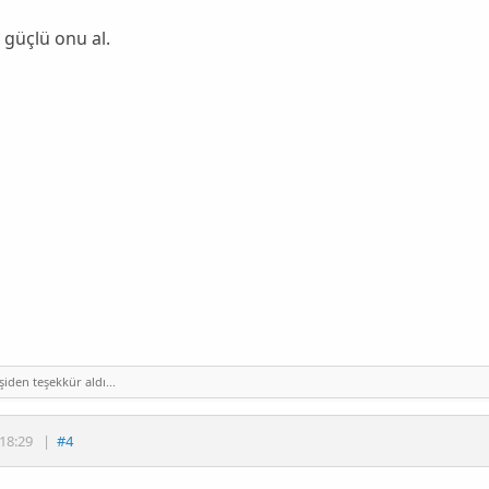
 güçlü onu al.
şiden teşekkür aldı...
18:29
|
#4