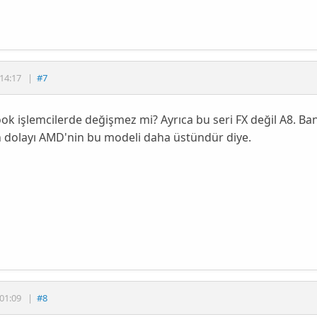
14:17
|
#7
k işlemcilerde değişmez mi? Ayrıca bu seri FX değil A8. Bana
 dolayı AMD'nin bu modeli daha üstündür diye.
01:09
|
#8