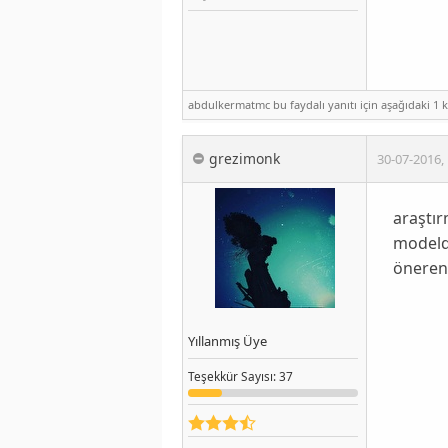
abdulkermatmc bu faydalı yanıtı için aşağıdaki 1 ki
grezimonk
30-07-2016
,
araştır
modelde
öneren 
Yıllanmış Üye
Teşekkür
Sayısı
: 37