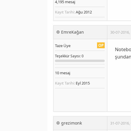
4,195
mesaj
Kayıt Tarihi:
Ağu 2012
EmreKağan
30-07-2016
,
OP
Taze Üye
Noteboo
şundan
Teşekkür
Sayısı
: 0
10
mesaj
Kayıt Tarihi:
Eyl 2015
grezimonk
31-07-2016
,