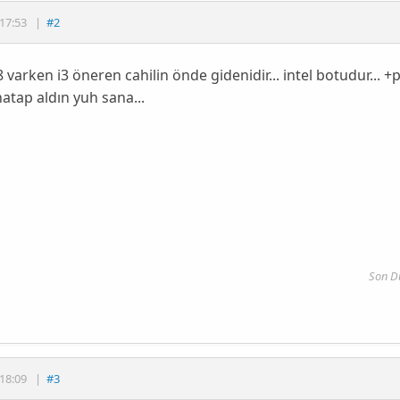
17:53
|
#2
varken i3 öneren cahilin önde gidenidir... intel botudur... 
tap aldın yuh sana...
Son D
18:09
|
#3