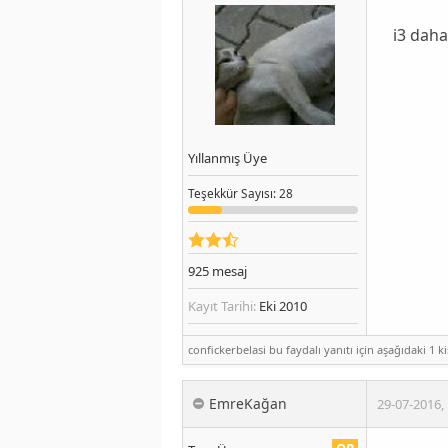
i3 daha
Yıllanmış Üye
Teşekkür
Sayısı
: 28
925
mesaj
Kayıt Tarihi:
Eki 2010
confickerbelasi bu faydalı yanıtı için aşağıdaki 1 ki
EmreKağan
29-07-2016
,