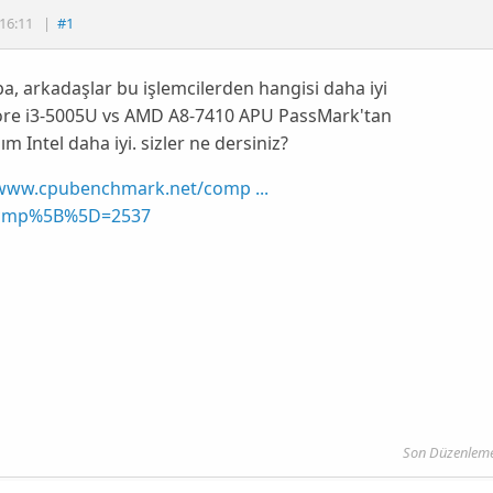
16:11
|
#1
, arkadaşlar bu işlemcilerden hangisi daha iyi
Core i3-5005U vs AMD A8-7410 APU PassMark'tan
ım Intel daha iyi. sizler ne dersiniz?
/www.cpubenchmark.net/comp ...
cmp%5B%5D=2537
Son Düzenlem