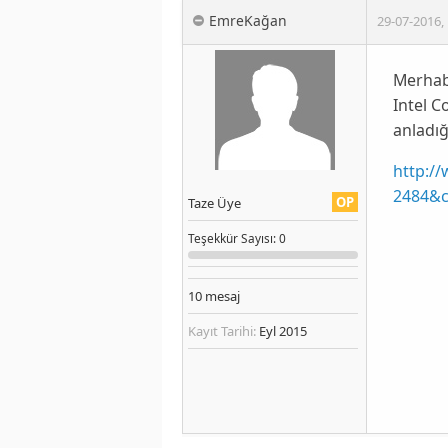
EmreKağan
29-07-2016
,
Merhaba
Intel 
anladığ
http:/
2484&
OP
Taze Üye
Teşekkür
Sayısı
: 0
10
mesaj
Kayıt Tarihi:
Eyl 2015