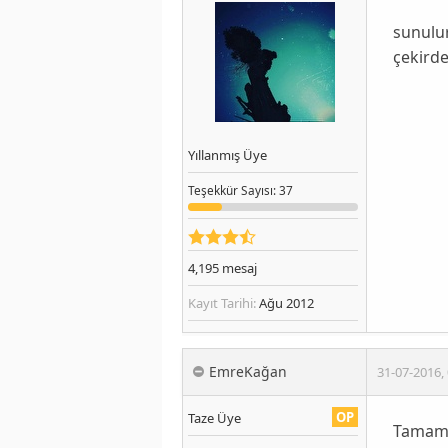
sunulur
çekirde
Yıllanmış Üye
Teşekkür
Sayısı
: 37
4,195
mesaj
Kayıt Tarihi:
Ağu 2012
EmreKağan
31-07-2016
,
OP
Taze Üye
Tamamd