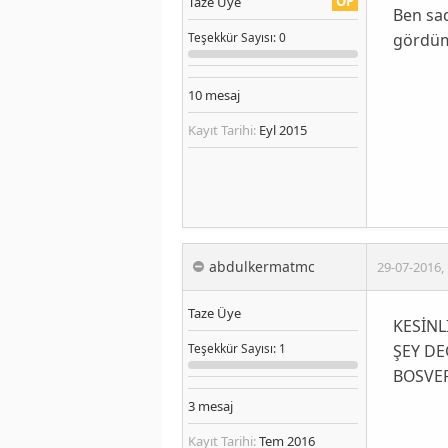
OP
Taze Üye
Ben sad
gördüm.
Teşekkür
Sayısı
: 0
10
mesaj
Kayıt Tarihi:
Eyl 2015
abdulkermatmc
29-07-2016
,
Taze Üye
KESİNL
ŞEY DE
Teşekkür
Sayısı
: 1
BOSVER
3
mesaj
Kayıt Tarihi:
Tem 2016