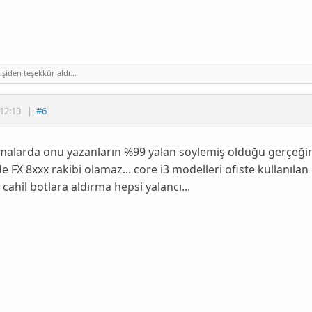
şiden teşekkür aldı...
12:13
|
#6
malarda onu yazanların %99 yalan söylemiş olduğu gerçeğini
 FX 8xxx rakibi olamaz... core i3 modelleri ofiste kullanılan çö
cahil botlara aldırma hepsi yalancı...