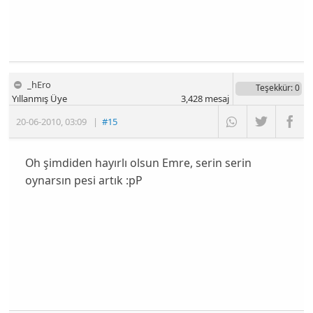
_hEro
Teşekkür
: 0
Yıllanmış Üye
3,428
mesaj
20-06-2010
,
03:09
|
#15
Oh şimdiden hayırlı olsun Emre, serin serin
oynarsın pesi artık :pP