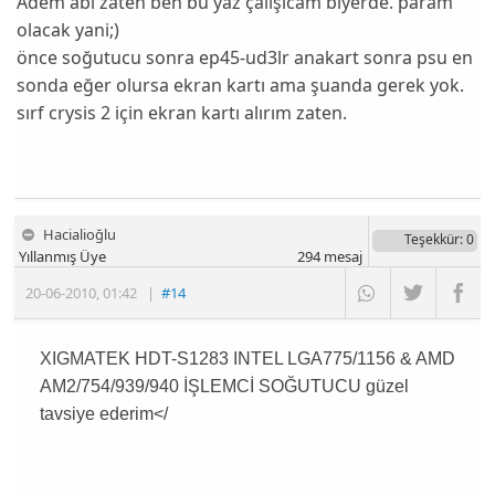
Adem abi zaten ben bu yaz çalışıcam biyerde. param
olacak yani;)
önce soğutucu sonra ep45-ud3lr anakart sonra psu en
sonda eğer olursa ekran kartı ama şuanda gerek yok.
sırf crysis 2 için ekran kartı alırım zaten.
Hacialioğlu
Teşekkür
: 0
Yıllanmış Üye
294
mesaj
20-06-2010
,
01:42
|
#14
XIGMATEK
HDT-S1283 INTEL LGA775/1156 & AMD
AM2/754/939/940 İŞLEMCİ SOĞUTUCU güzel
tavsiye ederim</