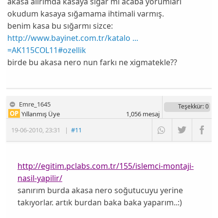
akasa alırımda kasaya sığar mı acaba yorumları
okudum kasaya sığamama ihtimali varmış.
benim kasa bu sığarmı sizce:
http://www.bayinet.com.tr/katalo ...
=AK115COL11#ozellik
birde bu akasa nero nun farkı ne xigmatekle??
Emre_1645
Teşekkür
: 0
OP
Yıllanmış Üye
1,056
mesaj
19-06-2010
,
23:31
|
#11
http://egitim.pclabs.com.tr/155/islemci-montaji-
nasil-yapilir/
sanırım burda akasa nero soğutucuyu yerine
takıyorlar. artık burdan baka baka yaparım..:)