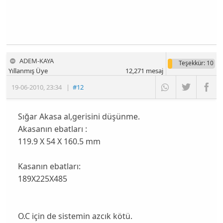
ADEM-KAYA
Teşekkür
: 10
Yıllanmış Üye
12,271
mesaj
19-06-2010
,
23:34
|
#12
Sığar Akasa al,gerisini düşünme.
Akasanın ebatları :
119.9 X 54 X 160.5 mm
Kasanın ebatları:
189X225X485
O.C için de sistemin azcık kötü.