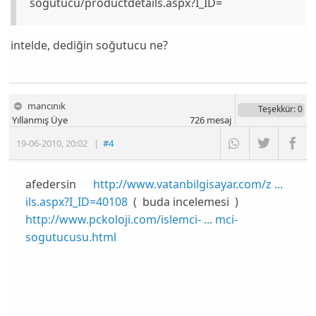
sogutucu/productdetails.aspx?I_ID=
intelde, dediğin soğutucu ne?
mancınık
Teşekkür
: 0
Yıllanmış Üye
726
mesaj
19-06-2010
,
20:02
|
#4
afedersin
http://www.vatanbilgisayar.com/z ...
ils.aspx?I_ID=40108
( buda incelemesi )
http://www.pckoloji.com/islemci- ... mci-
sogutucusu.html