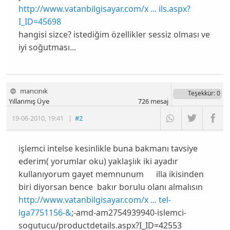
http://www.vatanbilgisayar.com/x ... ils.aspx?
I_ID=45698
hangisi sizce? istediğim özellikler sessiz olması ve
iyi soğutması...
mancınık
Teşekkür
: 0
Yıllanmış Üye
726
mesaj
19-06-2010
,
19:41
|
#2
işlemci intelse kesinlikle buna bakmanı tavsiye
ederim( yorumlar oku) yaklaşiık iki ayadır
kullanıyorum gayet memnunum illa ikisinden
biri diyorsan bence bakır borulu olanı almalısın
http://www.vatanbilgisayar.com/x ... tel-
lga7751156-&
;-amd-am2754939940-islemci-
sogutucu/productdetails.aspx?I_ID=42553