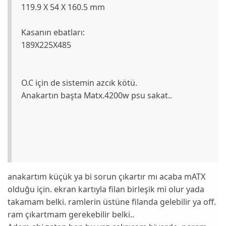
119.9 X 54 X 160.5 mm
Kasanın ebatları:
189X225X485
O.C için de sistemin azcık kötü.
Anakartın başta Matx.4200w psu sakat..
anakartım küçük ya bi sorun çıkartır mı acaba mATX
olduğu için. ekran kartıyla filan birleşik mi olur yada
takamam belki. ramlerin üstüne filanda gelebilir ya off.
ram çıkartmam gerekebilir belki..