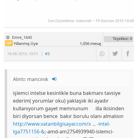
Son Düzenleme: mancınık ~ 19 Haziran 2010 19:49
Emre_1645
Teşekkür
: 0
OP
Yıllanmış Üye
1,056
mesaj
19-06-2010
,
19:51
|
#3
Alıntı:
mancınık
işlemci intelse kesinlikle buna bakmanı tavsiye
ederim( yorumlar oku) yaklaşiık iki ayadır
kullanıyorum gayet memnunum illa ikisinden
biri diyorsan bence bakır borulu olanı almalısın
http://www.vatanbilgisayar.com/x ... -intel-
lga7751156-&
;-amd-am2754939940-islemci-