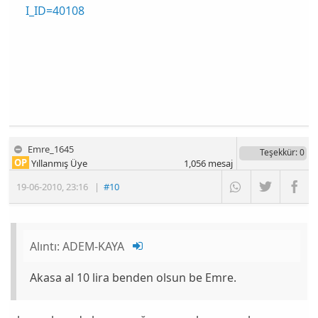
I_ID=40108
Emre_1645
Teşekkür
: 0
OP
Yıllanmış Üye
1,056
mesaj
19-06-2010
,
23:16
|
#10
Alıntı:
ADEM-KAYA
Akasa al 10 lira benden olsun be Emre.