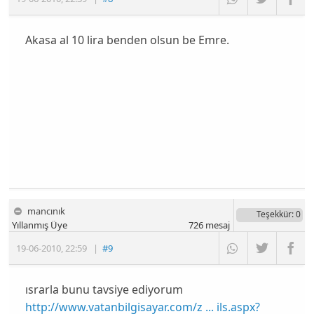
Akasa al 10 lira benden olsun be Emre.
mancınık
Teşekkür
: 0
Yıllanmış Üye
726
mesaj
19-06-2010
,
22:59
|
#9
ısrarla bunu tavsiye ediyorum
http://www.vatanbilgisayar.com/z ... ils.aspx?