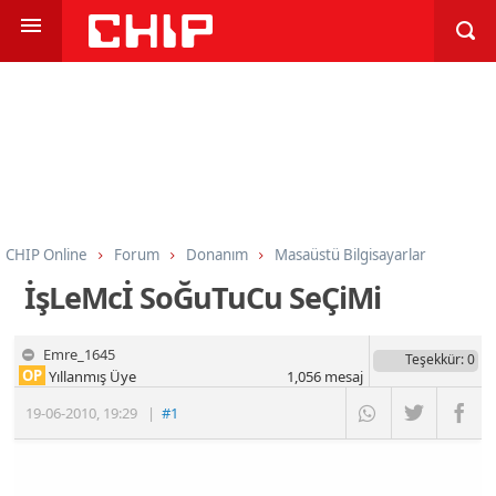
CHIP Online
Forum
Donanım
Masaüstü Bilgisayarlar
İşLeMcİ SoĞuTuCu SeÇiMi
Emre_1645
Teşekkür
: 0
OP
Yıllanmış Üye
1,056
mesaj
19-06-2010
,
19:29
|
#1