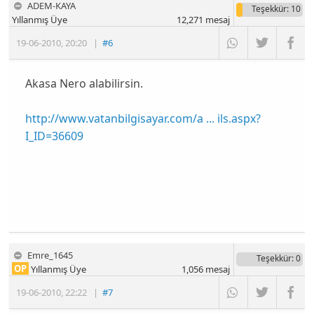
ADEM-KAYA
Teşekkür
: 10
Yıllanmış Üye
12,271
mesaj
19-06-2010
,
20:20
|
#6
Akasa Nero alabilirsin.
http://www.vatanbilgisayar.com/a ... ils.aspx?
I_ID=36609
Emre_1645
Teşekkür
: 0
OP
Yıllanmış Üye
1,056
mesaj
19-06-2010
,
22:22
|
#7