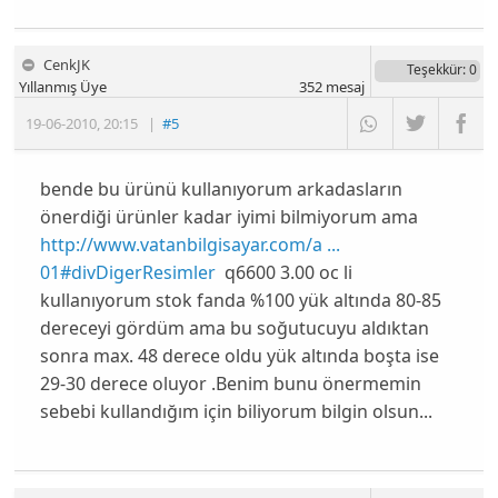
CenkJK
Teşekkür
: 0
Yıllanmış Üye
352
mesaj
19-06-2010
,
20:15
|
#5
bende bu ürünü kullanıyorum arkadasların
önerdiği ürünler kadar iyimi bilmiyorum ama
http://www.vatanbilgisayar.com/a ...
01#divDigerResimler
q6600 3.00 oc li
kullanıyorum stok fanda %100 yük altında 80-85
dereceyi gördüm ama bu soğutucuyu aldıktan
sonra max. 48 derece oldu yük altında boşta ise
29-30 derece oluyor .Benim bunu önermemin
sebebi kullandığım için biliyorum bilgin olsun...