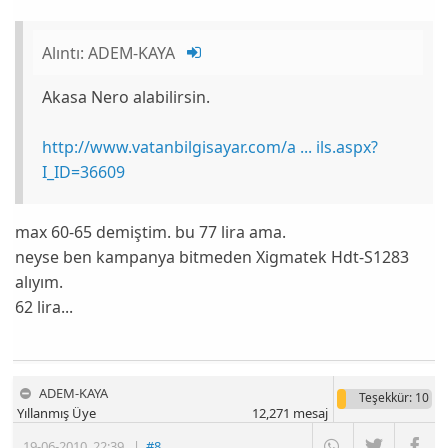
Alıntı:
ADEM-KAYA
Akasa Nero alabilirsin.
http://www.vatanbilgisayar.com/a ... ils.aspx?
I_ID=36609
max 60-65 demiştim. bu 77 lira ama.
neyse ben kampanya bitmeden Xigmatek Hdt-S1283
alıyım.
62 lira...
ADEM-KAYA
Teşekkür
: 10
Yıllanmış Üye
12,271
mesaj
19-06-2010
,
22:39
|
#8