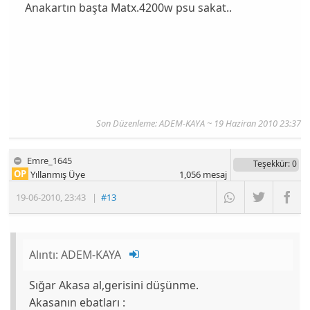
Anakartın başta Matx.4200w psu sakat..
Son Düzenleme: ADEM-KAYA ~ 19 Haziran 2010 23:37
Emre_1645
Teşekkür
: 0
OP
Yıllanmış Üye
1,056
mesaj
19-06-2010
,
23:43
|
#13
Alıntı:
ADEM-KAYA
Sığar Akasa al,gerisini düşünme.
Akasanın ebatları :