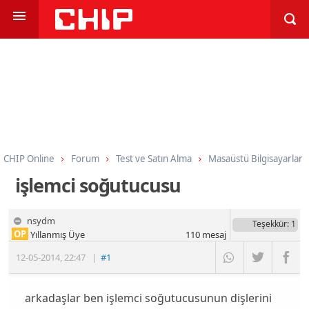
CHIP Online
Forum
Test ve Satın Alma
Masaüstü Bilgisayarlar
işlemci soğutucusu
nsydm
Teşekkür
: 1
OP
Yıllanmış Üye
110
mesaj
12-05-2014
,
22:47
|
#1
arkadaşlar ben işlemci soğutucusunun dişlerini