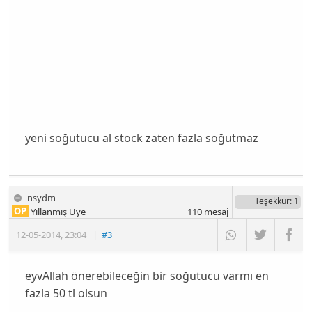
yeni soğutucu al stock zaten fazla soğutmaz
nsydm
Teşekkür
: 1
OP
Yıllanmış Üye
110
mesaj
12-05-2014
,
23:04
|
#3
eyvAllah önerebileceğin bir soğutucu varmı en
fazla 50 tl olsun