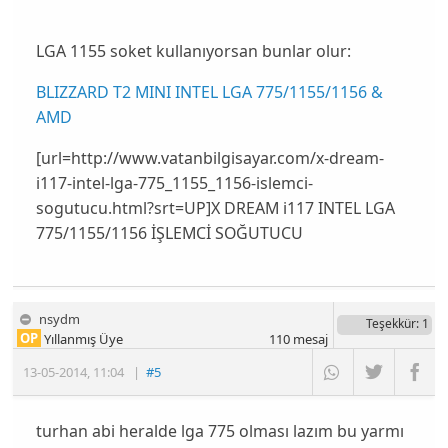
LGA 1155 soket kullanıyorsan bunlar olur:
BLIZZARD T2 MINI INTEL LGA 775/1155/1156 &
AMD
[url=http://www.vatanbilgisayar.com/x-dream-
i117-intel-lga-775_1155_1156-islemci-
sogutucu.html?srt=UP]X DREAM i117 INTEL LGA
775/1155/1156 İŞLEMCİ SOĞUTUCU
nsydm
Teşekkür
: 1
OP
Yıllanmış Üye
110
mesaj
13-05-2014
,
11:04
|
#5
turhan abi heralde lga 775 olması lazım bu yarmı