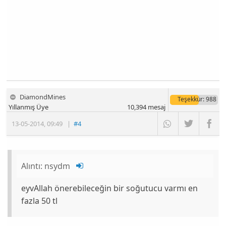
DiamondMines
Teşekkür
: 988
Yıllanmış Üye
10,394
mesaj
13-05-2014
,
09:49
|
#4
Alıntı:
nsydm
eyvAllah önerebileceğin bir soğutucu varmı en
fazla 50 tl