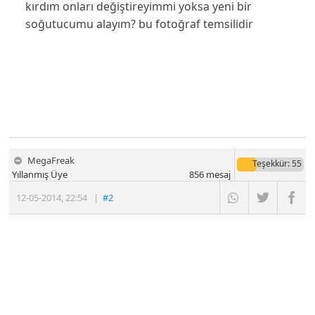
kırdım onları değiştireyimmi yoksa yeni bir
soğutucumu alayım? bu fotoğraf temsilidir
MegaFreak
Teşekkür
: 55
Yıllanmış Üye
856
mesaj
12-05-2014
,
22:54
|
#2