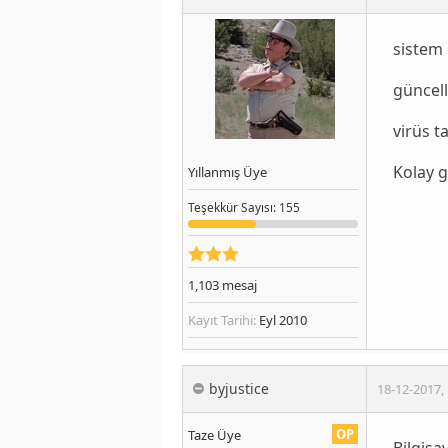
sistem 
güncell
virüs t
Kolay g
Yıllanmış Üye
Teşekkür
Sayısı
: 155
1,103
mesaj
Kayıt Tarihi:
Eyl 2010
byjustice
18-12-2017
,
OP
Taze Üye
Bilgis