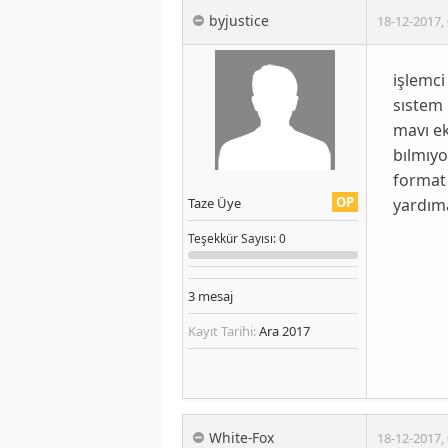
byjustice
18-12-2017
,
işlemci
sıstem
mavı ek
bılmıy
format
OP
yardıma
Taze Üye
Teşekkür
Sayısı
: 0
3
mesaj
Kayıt Tarihi:
Ara 2017
White-Fox
18-12-2017
,