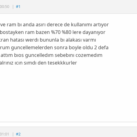
00:50
|
#1
 ve ram bı anda asırı derece de kullanımı artıyor
 bostayken ram bazen %70 %80 lere dayanıyor
ran hatası werdı bununla bı alakası varmı
orum guncellemelerden sonra boyle oldu 2 defa
 attım bıos guncelledım sebebını cozemedım
lrınız ıcın sımdı den tesekkkurler
01:01
|
#2