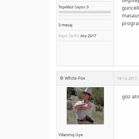
guncel
Teşekkür
Sayısı
: 0
masaust
program
3
mesaj
Kayıt Tarihi:
Ara 2017
White-Fox
18-12-2017
,
göz atm
Yıllanmış Üye