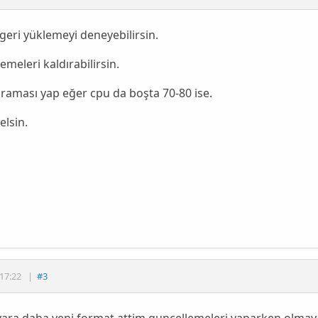
geri yüklemeyi deneyebilirsin.
emeleri kaldırabilirsin.
araması yap eğer cpu da boşta 70-80 ise.
elsin.
17:22
|
#3
ayara daha yeni format attim guncellemeleri yaparken olma