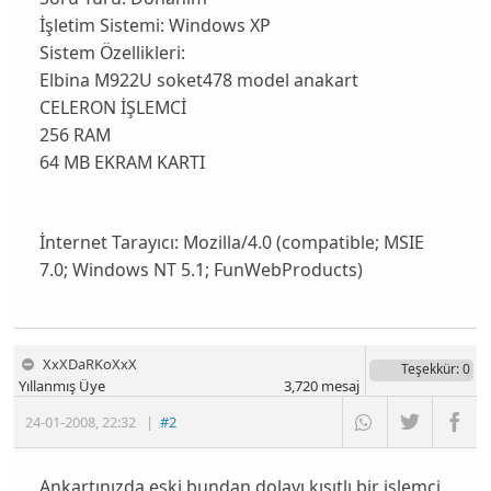
İşletim Sistemi:
Windows XP
Sistem Özellikleri:
Elbina M922U soket478 model anakart
CELERON İŞLEMCİ
256 RAM
64 MB EKRAM KARTI
İnternet Tarayıcı:
Mozilla/4.0 (compatible; MSIE
7.0; Windows NT 5.1; FunWebProducts)
XxXDaRKoXxX
Teşekkür
: 0
Yıllanmış Üye
3,720
mesaj
24-01-2008
,
22:32
|
#2
Ankartınızda eski bundan dolayı kısıtlı bir işlemci