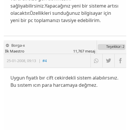
sağlıyabilirsiniz.Yapacağınız yeni bir sisteme artısı
olacaktır.Özellikleri sunduğunuz bilgisayar için
yeni bir pc toplamanızı tavsiye edebilirim.
Borga-x
Teşekkür
: 2
İlk Maestro
11,767
mesaj
25-01-2008
,
09:13
|
#4
Uygun fıyatlı bır cift cekirdekli sistem alabılırsınız.
Bu sıstem ıcın para harcamaya değmez.