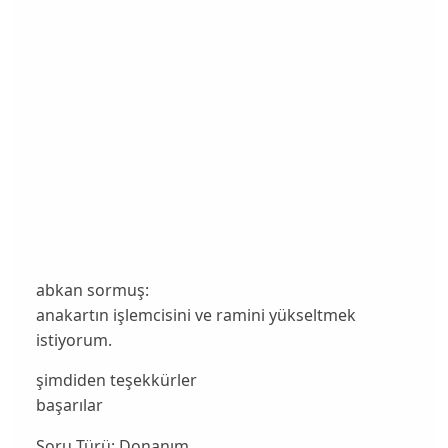
abkan sormuş:
anakartın işlemcisini ve ramini yükseltmek
istiyorum.
şimdiden teşekkürler
başarılar
Soru Türü:
Donanım