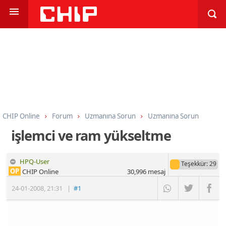
CHIP Online
Forum
Uzmanına Sorun
Uzmanına Sorun
işlemci ve ram yükseltme
HPQ-User
Teşekkür
: 29
OP
CHIP Online
30,996
mesaj
24-01-2008
,
21:31
|
#1