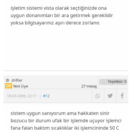
işletim sistemi vista olarak seçtiğinizde ona
uygun donanımları bir ara getirmek gereklidir
yoksa bilgisayarınız aşırı derece zorlanır.
drifter
Teşekkür
: 0
OP
Yeni Üye
27
mesaj
18-03-2009
,
22:17
|
#12
sistem uygun sanıyorum ama hakkaten sinir
bozucu bir durum ufak bir işlemde uçuyor işlemci
fana falan baktım sıcaklıklar iki işlemcininde 50 C