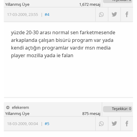
Yıllanmış Üye
1,672
mesaj
17-03-2009
,
23:55
|
#4
yüzde 20-30 arası normal sen farketmesende
arkaplanda çalışan bisürü program var yada
kendi açtığın programlar vardır msn media
player mozilla yada ie falan
efekerem
Teşekkür
: 0
Yıllanmış Üye
875
mesaj
18-03-2009
,
00:04
|
#5