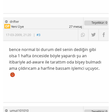
drifter
Teşekkür
: 0
OP
Yeni Üye
27
mesaj
17-03-2009
,
21:20
|
#3
bence normal bi durum deil senin dediğin gibi
olsa 1 hafta önceside böyle yapardı şu an
itibariyle ad-aware ile tarattım oda bişey bulmadı
ama çıldırıcam a harfine bassam işlemci uçuyor..
umut101010
Teşekkür
: 0