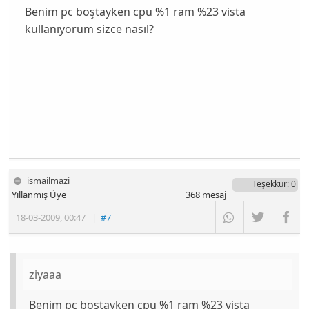
Benim pc boştayken cpu %1 ram %23 vista
kullanıyorum sizce nasıl?
ismailmazi
Teşekkür
: 0
Yıllanmış Üye
368
mesaj
18-03-2009
,
00:47
|
#7
ziyaaa
Benim pc boştayken cpu %1 ram %23 vista