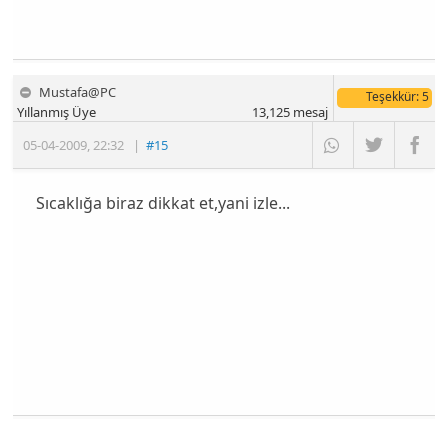
Mustafa@PC
Teşekkür
: 5
Yıllanmış Üye
13,125
mesaj
05-04-2009
,
22:32
|
#15
Sıcaklığa biraz dikkat et,yani izle...