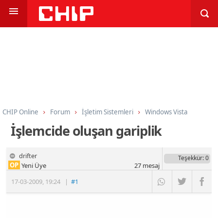
CHIP Online
Forum
İşletim Sistemleri
Windows Vista
İşlemcide oluşan gariplik
drifter
Teşekkür
: 0
OP
Yeni Üye
27
mesaj
17-03-2009
,
19:24
|
#1