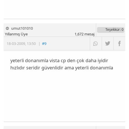
umut101010
Teşekkür
: 0
Yıllanmış Üye
1,672
mesaj
18-03-2009
,
13:50
|
#9
yeterli donanımla vista cp den çok daha iyidir
hızlıdır seridir güvenlidir ama yeterli donanımla