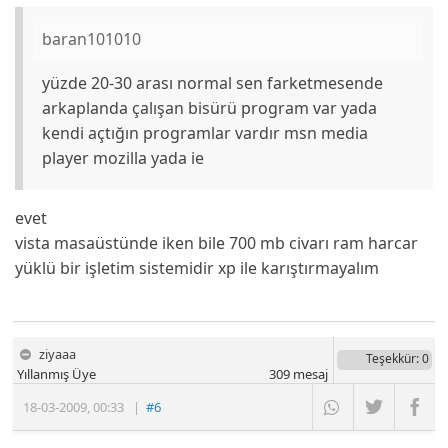
baran101010
yüzde 20-30 arası normal sen farketmesende
arkaplanda çalışan bisürü program var yada
kendi açtığın programlar vardır msn media
player mozilla yada ie
evet
vista masaüstünde iken bile 700 mb civarı ram harcar
yüklü bir işletim sistemidir xp ile karıştırmayalım
ziyaaa
Teşekkür
: 0
Yıllanmış Üye
309
mesaj
18-03-2009
,
00:33
|
#6