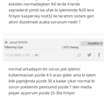
eskiden normaldeyken %5 lerde 4 lerde
seyrederdi şimdi ise ufak bi işlemimde %20 lere
fırlıyor kaspersky nod32 ile tarattım sistem geri
attım düzelmedi acaba sorunum nedir ?
umut101010
Teşekkür
: 0
Yıllanmış Üye
1,672
mesaj
17-03-2009
,
21:05
|
#2
normal arkadaşım bir sorun yok işlemci
kullanmazsan yüzde 4-5 arası gider ama bi işlem
bile yaptığında yüzde 30 a kadar çıkar normal bi
sorun yokbenim pentiumd yüzde 1 den media
player açıyorum yüzde 25-30a fırlıyor