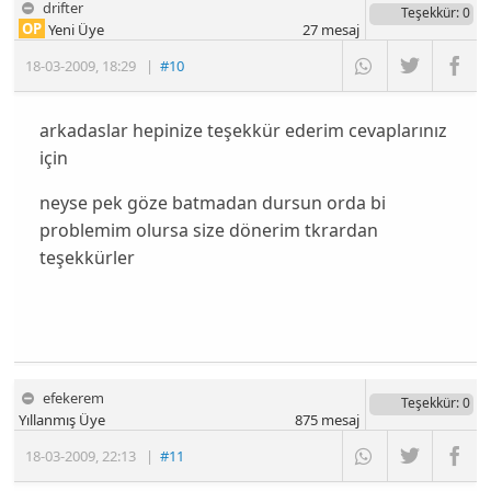
drifter
Teşekkür
: 0
OP
Yeni Üye
27
mesaj
18-03-2009
,
18:29
|
#10
arkadaslar hepinize teşekkür ederim cevaplarınız
için
neyse pek göze batmadan dursun orda bi
problemim olursa size dönerim tkrardan
teşekkürler
efekerem
Teşekkür
: 0
Yıllanmış Üye
875
mesaj
18-03-2009
,
22:13
|
#11