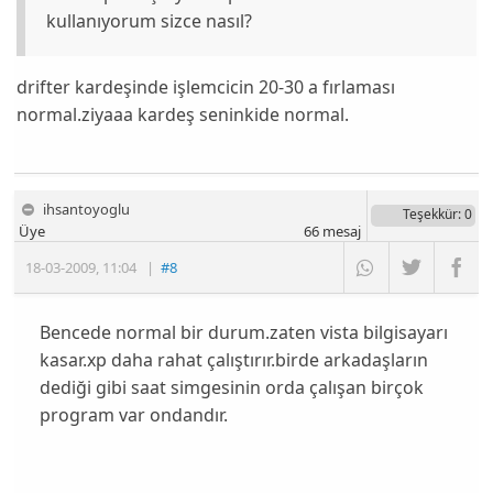
kullanıyorum sizce nasıl?
drifter kardeşinde işlemcicin 20-30 a fırlaması
normal.ziyaaa kardeş seninkide normal.
ihsantoyoglu
Teşekkür
: 0
Üye
66
mesaj
18-03-2009
,
11:04
|
#8
Bencede normal bir durum.zaten vista bilgisayarı
kasar.xp daha rahat çalıştırır.birde arkadaşların
dediği gibi saat simgesinin orda çalışan birçok
program var ondandır.