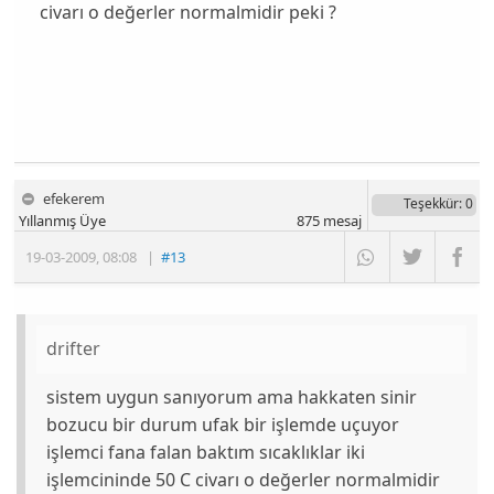
civarı o değerler normalmidir peki ?
efekerem
Teşekkür
: 0
Yıllanmış Üye
875
mesaj
19-03-2009
,
08:08
|
#13
drifter
sistem uygun sanıyorum ama hakkaten sinir
bozucu bir durum ufak bir işlemde uçuyor
işlemci fana falan baktım sıcaklıklar iki
işlemcininde 50 C civarı o değerler normalmidir