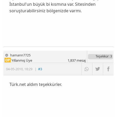
İstanbul'un büyük bi kısmına var. Sitesinden
soruşturabilirsiniz bölgenizde varmı.
hamann7725
Teşekkür
: 3
OP
Yıllanmış Üye
1,837
mesaj
04-05-2010
,
18:29
|
#3
Türk.net aldım teşekkürler.