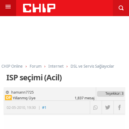
CHIP Online
Forum
Internet
DSL ve Servis Sağlayıcılar
ISP seçimi (Acil)
hamann7725
Teşekkür
: 3
OP
Yıllanmış Üye
1,837
mesaj
02-05-2010
,
19:30
|
#1