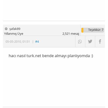
şafak89
Teşekkür
: 7
Yıllanmış Üye
2,521
mesaj
05-05-2010
,
01:51
|
#4
hacı nasıl turk.net bende almayı planlıyomda :)