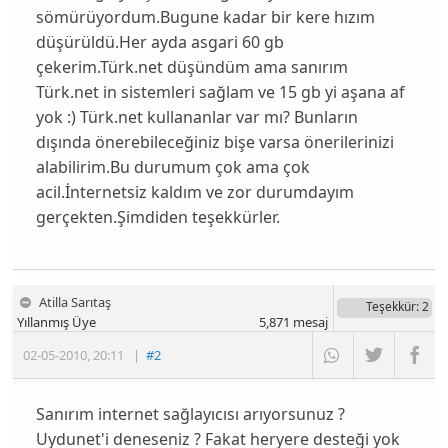
sömürüyordum.Bugune kadar bir kere hızım
düşürüldü.Her ayda asgari 60 gb
çekerim.Türk.net düşündüm ama sanırım
Türk.net in sistemleri sağlam ve 15 gb yi aşana af
yok :) Türk.net kullananlar var mı? Bunların
dışında önerebileceğiniz bişe varsa önerilerinizi
alabilirim.Bu durumum çok ama çok
acil.İnternetsiz kaldım ve zor durumdayım
gerçekten.Şimdiden teşekkürler.
Atilla Sarıtaş
Teşekkür
: 2
Yıllanmış Üye
5,871
mesaj
02-05-2010
,
20:11
|
#2
Sanırım internet sağlayıcısı arıyorsunuz ?
Uydunet'i deneseniz ? Fakat heryere desteği yok