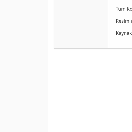
Tüm K
Resiml
Kaynak