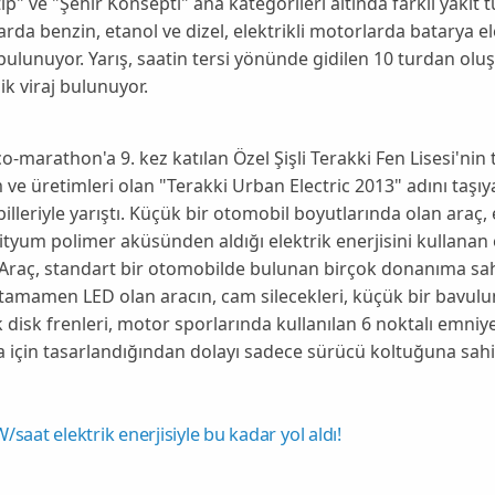
ip
" ve "
Şehir Konsepti
" ana kategorileri altında farklı yakıt t
rda benzin, etanol ve dizel, elektrikli motorlarda batarya el
 bulunuyor. Yarış, saatin tersi yönünde gidilen 10 turdan olu
ik viraj bulunuyor.
co-marathon'a 9. kez katılan Özel Şişli Terakki Fen Lisesi'nin 
 ve üretimleri olan "
Terakki Urban Electric 2013
" adını taşı
lleriyle yarıştı. Küçük bir otomobil boyutlarında olan araç,
lityum polimer aküsünden aldığı elektrik enerjisini kullanan
 Araç, standart bir otomobilde bulunan birçok donanıma sahi
rı tamamen
LED
olan aracın, cam silecekleri, küçük bir bavulu
k disk frenleri, motor sporlarında kullanılan 6 noktalı emni
 için tasarlandığından dolayı sadece sürücü koltuğuna sahi
/saat elektrik enerjisiyle bu kadar yol aldı!