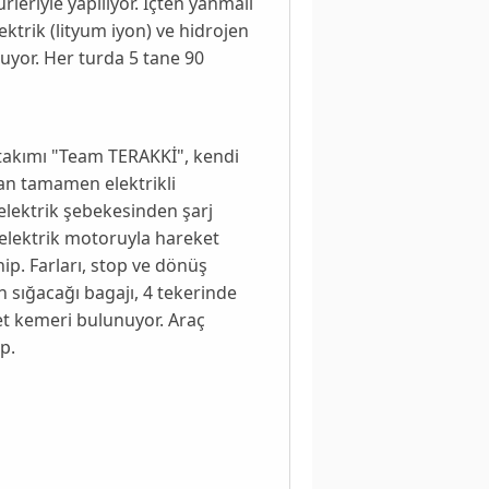
ürleriyle yapılıyor. İçten yanmalı
ektrik (lityum iyon) ve hidrojen
şuyor. Her turda 5 tane 90
takımı "
Team TERAKKİ
", kendi
yan tamamen elektrikli
 elektrik şebekesinden şarj
 elektrik motoruyla hareket
p. Farları, stop ve dönüş
n sığacağı bagajı, 4 tekerinde
yet kemeri bulunuyor. Araç
p.