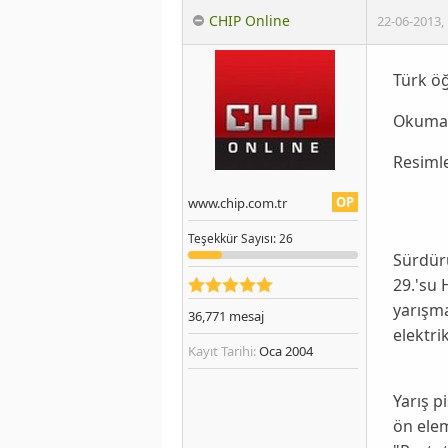
CHIP Online
22-06-2013
,
Türk öğ
Okumak
Resiml
OP
www.chip.com.tr
Teşekkür
Sayısı
: 26
Sürdürü
29.'su
yarışma
36,771
mesaj
elektrik
Kayıt Tarihi:
Oca 2004
Yarış p
ön elem