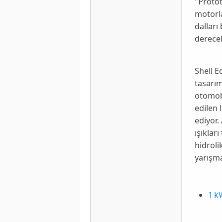
"
Protot
motorla
dalları
derecel
Shell E
tasarım
otomobi
edilen 
ediyor.
ışıkla
hidroli
yarışma
1 kW