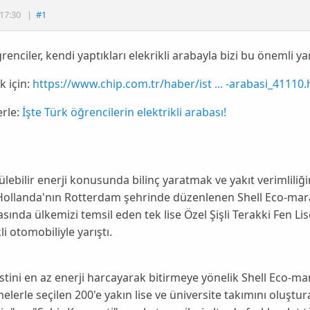
17:30
|
#1
renciler, kendi yaptıkları elekrikli arabayla bizi bu önemli ya
 için:
https://www.chip.com.tr/haber/ist ... -arabasi_41110.
erle:
İşte Türk öğrencilerin elektrikli arabası!
lebilir enerji konusunda bilinç yaratmak ve yakıt verimliliği
 Hollanda'nın Rotterdam şehrinde düzenlenen Shell Eco-ma
sında ülkemizi temsil eden tek lise
Özel Şişli Terakki Fen Lis
li otomobiliyle yarıştı.
istini en az enerji harcayarak bitirmeye yönelik Shell Eco-
elerle seçilen 200'e yakın lise ve üniversite takımını oluştur