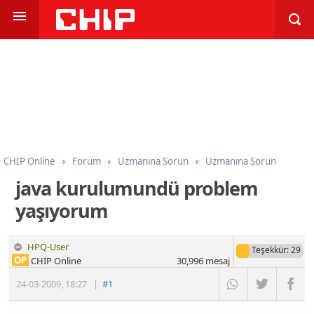
CHIP Online
Forum
Uzmanına Sorun
Uzmanına Sorun
java kurulumundü problem
yaşıyorum
HPQ-User
Teşekkür
: 29
OP
CHIP Online
30,996
mesaj
24-03-2009
,
18:27
|
#1