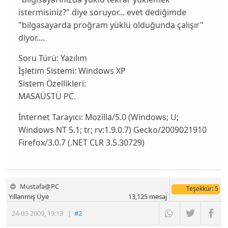
istermisiniz?" diye soruyor... evet dediğimde
"bilgasayarda proğram yüklü olduğunda çalışır"
diyor....
Soru Türü:
Yazılım
İşletim Sistemi:
Windows XP
Sistem Özellikleri:
MASAÜSTÜ PC.
İnternet Tarayıcı:
Mozilla/5.0 (Windows; U;
Windows NT 5.1; tr; rv:1.9.0.7) Gecko/2009021910
Firefox/3.0.7 (.NET CLR 3.5.30729)
Mustafa@PC
Teşekkür
: 5
Yıllanmış Üye
13,125
mesaj
24-03-2009
,
19:13
|
#2