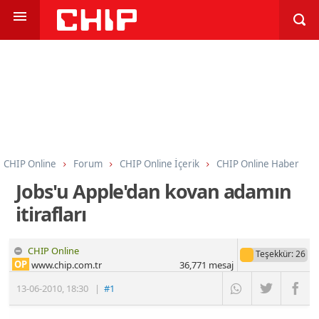
CHIP Online
Forum
CHIP Online İçerik
CHIP Online Haber
Jobs'u Apple'dan kovan adamın
itirafları
CHIP Online
Teşekkür
: 26
OP
www.chip.com.tr
36,771
mesaj
13-06-2010
,
18:30
|
#1