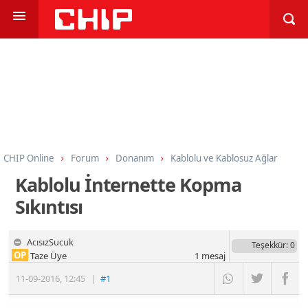
CHIP Online
Forum
Donanım
Kablolu ve Kablosuz Ağlar
Kablolu İnternette Kopma
Sıkıntısı
AcısızSucuk
Teşekkür
: 0
OP
Taze Üye
1
mesaj
11-09-2016
,
12:45
|
#1