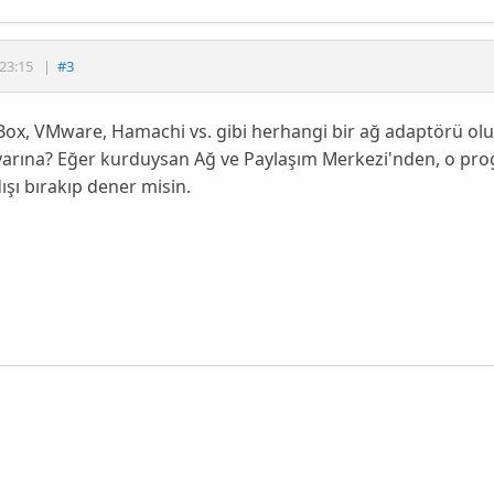
23:15
|
#3
lBox, VMware, Hamachi vs. gibi herhangi bir ağ adaptörü 
yarına? Eğer kurduysan Ağ ve Paylaşım Merkezi'nden, o prog
ışı bırakıp dener misin.