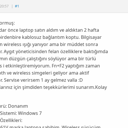
20:57
|
#1
sormuş:
dar önce laptop satın aldım ve aldıktan 2 hafta
irdenbire kablosuz bağlantım koptu. Bilgisayar
en wireless ışığı yanıyor ama bir müddet sonra
. Aygıt yöneticisinden felan özelliklere baktığımda
ın düzgün çalıştığını söylüyor ama bir türlü
s i etkinleştiremiyorum. Fn+F2 yaptığım zaman
th ve wireless simgeleri geliyor ama aktif
. Servise verirsem 1 ay gelmez valla :D
arınız için şimdiden teşekkürlerimi sunarım.Kolay
ürü:
Donanım
 Sistemi:
Windows 7
Özellikleri:
61V marka laptopa sahibim. Wireless sürücüm