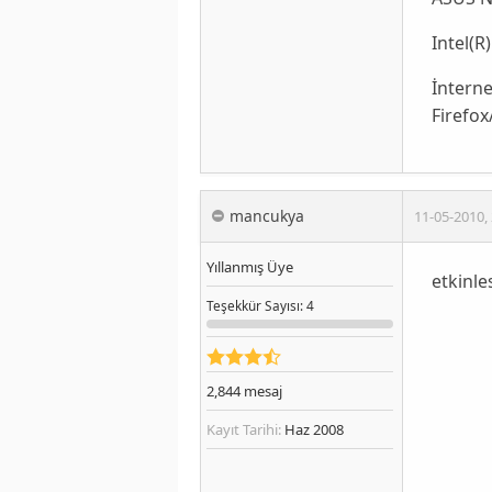
Intel(R
İnterne
Firefox
mancukya
11-05-2010
,
Yıllanmış Üye
etkinle
Teşekkür
Sayısı
: 4
2,844
mesaj
Kayıt Tarihi:
Haz 2008