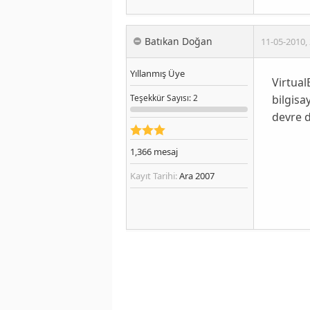
Batıkan Doğan
11-05-2010
,
Yıllanmış Üye
Virtua
bilgisa
Teşekkür
Sayısı
: 2
devre d
1,366
mesaj
Kayıt Tarihi:
Ara 2007