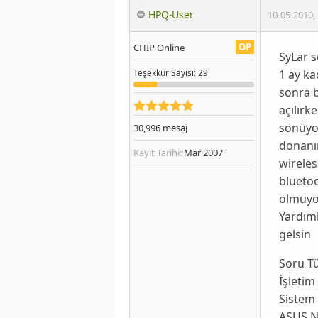
HPQ-User
10-05-2010
,
OP
CHIP Online
SyLar 
1 ay ka
Teşekkür
Sayısı
: 29
sonra b
açılırk
sönüyor
30,996
mesaj
donanım
Kayıt Tarihi:
Mar 2007
wireles
bluetoo
olmuyor
Yardıml
gelsin
Soru T
İşletim
Sistem 
ASUS N