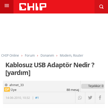
CHIP Online
Forum
Donanım
Modem, Router
Kablosuz USB Adaptör Nedir ?
[yardım]
ahmet_33
Teşekkür
: 0
OP
Üye
88
mesaj
14-06-2010
,
10:32
|
#1