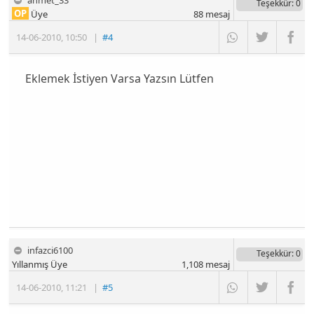
ahmet_33
Teşekkür
: 0
OP
Üye
88
mesaj
14-06-2010
,
10:50
|
#4
Eklemek İstiyen Varsa Yazsın Lütfen
infazci6100
Teşekkür
: 0
Yıllanmış Üye
1,108
mesaj
14-06-2010
,
11:21
|
#5