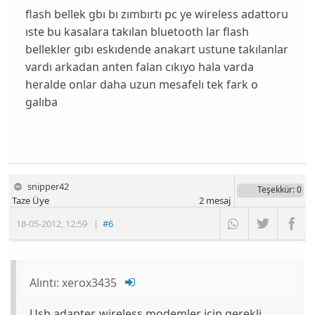
flash bellek gbı bı zımbırtı pc ye wireless adattoru
ıste bu kasalara takılan bluetooth lar flash
bellekler gıbı eskıdende anakart ustune takılanlar
vardı arkadan anten falan cıkıyo hala varda
heralde onlar daha uzun mesafelı tek fark o
galıba
snipper42
Teşekkür
: 0
Taze Üye
2
mesaj
18-05-2012
,
12:59
|
#6
Alıntı:
xerox3435
Usb adapter, wireless modemler için gerekli