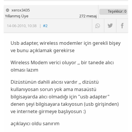
xerox3435
Teşekkür
: 0
Yıllanmış Üye
272
mesaj
14-06-2010
,
10:38
|
#2
Usb adapter, wireless modemler için gerekli bişey
ve bunu açıklamak gerekirse
Wireless Modem verici oluyor ,, bir tanede alıcı
olması lazım
Dizüstünün dahili alıcısı vardır ,, dizüstü
kullanıyosan sorun yok ama masaüstü
bilgisayarda alıcı olmadığı için "usb adapter"
denen şeyi bilgisayara takıyosun (usb girişinden)
ve internete girmeye başlıyosun :)
açıklayıcı oldu sanırım