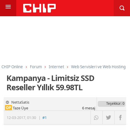
CHIP Online
Forum
Internet
Web Servisleri ve Web Hosting
Kampanya - Limitsiz SSD
Reseller Yıllık 59.98TL
NettaSatis
Teşekkür
: 0
OP
Taze Üye
6
mesaj
12-03-2017
,
01:30
|
#1