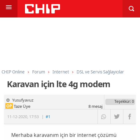
CHIP Online
Forum
Internet
DSL ve Servis Sağlayıcılar
Karavan için lte 4g modem
Yusufyavuz
Teşekkür
: 0
OP
Taze Üye
8
mesaj
11-12-2020
,
17:53
|
#1
Merhaba karavanım için bir internet çözümü