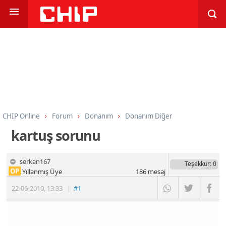
CHIP Online
Forum
Donanım
Donanım Diğer
kartuş sorunu
serkan167
Teşekkür
: 0
OP
Yıllanmış Üye
186
mesaj
22-06-2010
,
13:33
|
#1