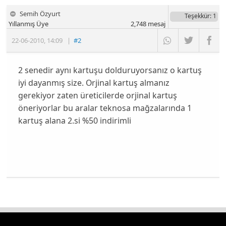
Semih Özyurt
Teşekkür
: 1
Yıllanmış Üye
2,748
mesaj
22-06-2010
,
14:09
|
#2
2 senedir aynı kartuşu dolduruyorsanız o kartuş
iyi dayanmış size. Orjinal kartuş almanız
gerekiyor zaten üreticilerde orjinal kartuş
öneriyorlar bu aralar teknosa mağzalarında 1
kartuş alana 2.si %50 indirimli