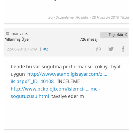
Son Düzenleme:
HCelebi
~ 28 Haziran 2010 18:58
mancınık
Teşekkür
: 0
Yıllanmış Üye
726
mesaj
22-06-2010
,
15:49
|
#2
bende bu var soğutma performansı çok iyi fiyat
uygun
http://www.vatanbilgisayar.com/z ...
ils.aspx?I_ID=40108
İNCELEME
http://www.pckoloji.com/islemci- ... mci-
sogutucusu.html
tavsiye ederim