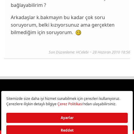
bağlayabilirim ?
Arkadaşlar k.bakmayın bu kadar çok soru
soruyorum, belki kızıyorsunuz ama gerçekten
bilmediğim için soruyorum.
Son Düzenleme: HCelebi ~ 28 Haziran 2010 18:56
Türkiye
Cep Telefonu İncelemeleri,
Bilişim ve Teknoloji Haberleri CHIP Online’da!