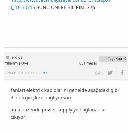
I_ID=30715
BUNU ÖNERE BİLİRİM...</p
erdioz
Teşekkür
: 0
Yıllanmış Üye
851
mesaj
28-06-2010
,
10:53
|
#6
fanları elektrik kablolarını genelde aşağıdaki gibi
3 pinli girişlere bağlıyorsun.
ama bazende power supply ye bağlananlar
çıkıyor.