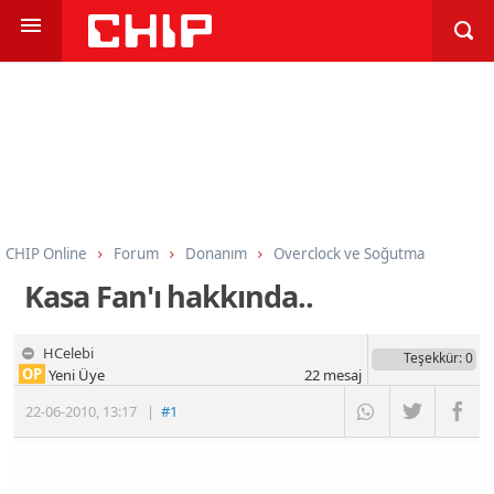
CHIP Online
Forum
Donanım
Overclock ve Soğutma
Kasa Fan'ı hakkında..
HCelebi
Teşekkür
: 0
OP
Yeni Üye
22
mesaj
22-06-2010
,
13:17
|
#1