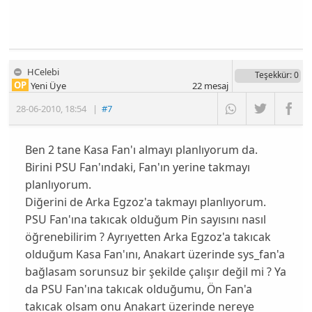
HCelebi
Teşekkür
: 0
OP
Yeni Üye
22
mesaj
28-06-2010
,
18:54
|
#7
Ben 2 tane Kasa Fan'ı almayı planlıyorum da.
Birini PSU Fan'ındaki, Fan'ın yerine takmayı
planlıyorum.
Diğerini de Arka Egzoz'a takmayı planlıyorum.
PSU Fan'ına takıcak olduğum Pin sayısını nasıl
öğrenebilirim ? Ayrıyetten Arka Egzoz'a takıcak
olduğum Kasa Fan'ını, Anakart üzerinde sys_fan'a
bağlasam sorunsuz bir şekilde çalışır değil mi ? Ya
da PSU Fan'ına takıcak olduğumu, Ön Fan'a
takıcak olsam onu Anakart üzerinde nereye