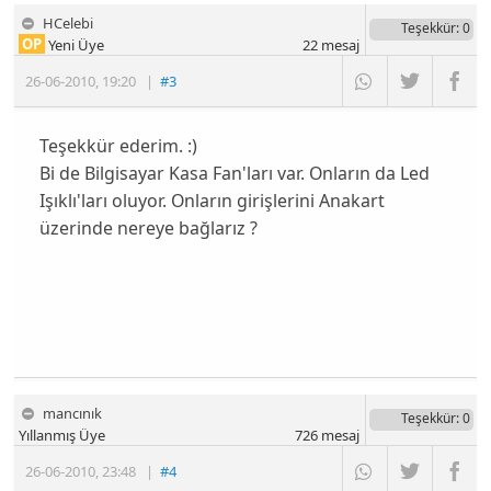
HCelebi
Teşekkür
: 0
OP
Yeni Üye
22
mesaj
26-06-2010
,
19:20
|
#3
Teşekkür ederim. :)
Bi de Bilgisayar Kasa Fan'ları var. Onların da Led
Işıklı'ları oluyor. Onların girişlerini Anakart
üzerinde nereye bağlarız ?
mancınık
Teşekkür
: 0
Yıllanmış Üye
726
mesaj
26-06-2010
,
23:48
|
#4