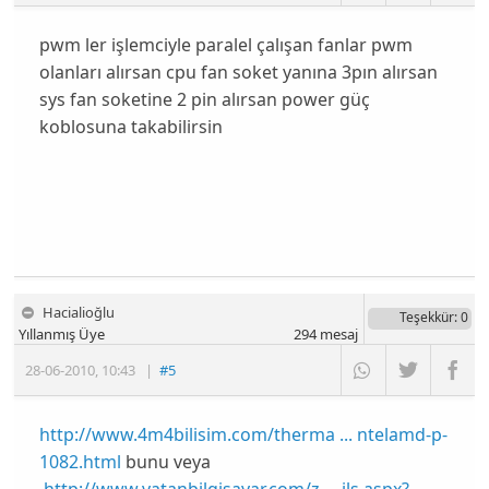
pwm ler işlemciyle paralel çalışan fanlar pwm
olanları alırsan cpu fan soket yanına 3pın alırsan
sys fan soketine 2 pin alırsan power güç
koblosuna takabilirsin
Hacialioğlu
Teşekkür
: 0
Yıllanmış Üye
294
mesaj
28-06-2010
,
10:43
|
#5
http://www.4m4bilisim.com/therma ... ntelamd-p-
1082.html
bunu veya
http://www.vatanbilgisayar.com/z ... ils.aspx?