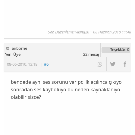
Son Düzenleme: viking20 ~ 08 Haziran 2010 11:48
airborne
Teşekkür
: 0
Yeni Üye
22
mesaj
08-06-2010
,
13:18
|
#6
bendede aynı ses sorunu var pc ilk açılınca çıkıyo
sonradan ses kayboluyo bu neden kaynaklanıyo
olabilir sizce?