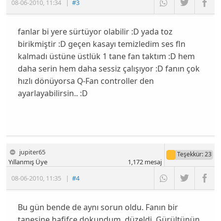
08-06-2010
,
11:34
|
#3
fanlar bi yere sürtüyor olabilir :D yada toz
birikmiştir :D geçen kasayı temizledim ses fln
kalmadı üstüne üstlük 1 tane fan taktım :D hem
daha serin hem daha sessiz çalışıyor :D fanın çok
hızlı dönüyorsa Q-Fan controller den
ayarlayabilirsin.. :D
jupiter65
Teşekkür
: 23
Yıllanmış Üye
1,172
mesaj
08-06-2010
,
11:35
|
#4
Bu gün bende de aynı sorun oldu. Fanın bir
tanesine hafifçe dokundum, düzeldi. Gürültünün