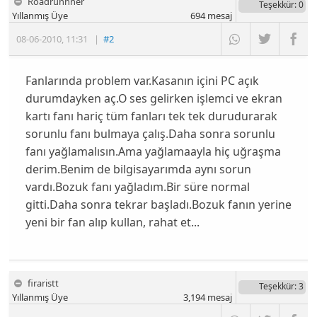
Roadrunnner
Teşekkür
: 0
Yıllanmış Üye
694
mesaj
08-06-2010
,
11:31
|
#2
Fanlarında problem var.Kasanın içini PC açık
durumdayken aç.O ses gelirken işlemci ve ekran
kartı fanı hariç tüm fanları tek tek durudurarak
sorunlu fanı bulmaya çalış.Daha sonra sorunlu
fanı yağlamalısın.Ama yağlamaayla hiç uğraşma
derim.Benim de bilgisayarımda aynı sorun
vardı.Bozuk fanı yağladım.Bir süre normal
gitti.Daha sonra tekrar başladı.Bozuk fanın yerine
yeni bir fan alıp kullan, rahat et...
firaristt
Teşekkür
: 3
Yıllanmış Üye
3,194
mesaj