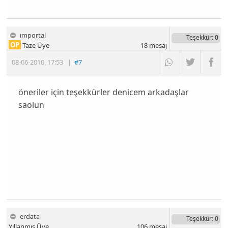
ımportal
Teşekkür
: 0
OP
Taze Üye
18
mesaj
08-06-2010
,
17:53
|
#7
öneriler için teşekkürler denicem arkadaşlar
saolun
erdata
Teşekkür
: 0
Yıllanmış Üye
106
mesaj