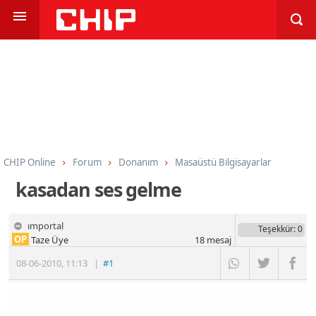
CHIP Online
Forum
Donanım
Masaüstü Bilgisayarlar
kasadan ses gelme
ımportal
Teşekkür
: 0
OP
Taze Üye
18
mesaj
08-06-2010
,
11:13
|
#1