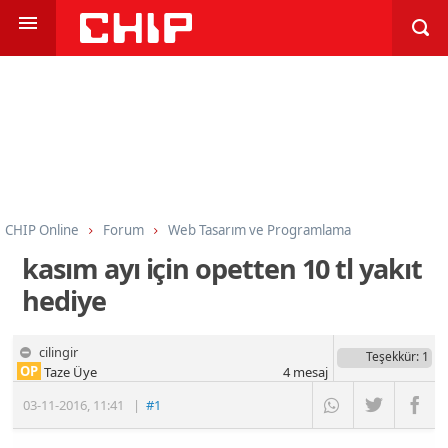
CHIP Online
Forum
Web Tasarım ve Programlama
Web Tasarım Genel
kasım ayı için opetten 10 tl yakıt
hediye
cilingir
Teşekkür
: 1
OP
Taze Üye
4
mesaj
03-11-2016
,
11:41
|
#1