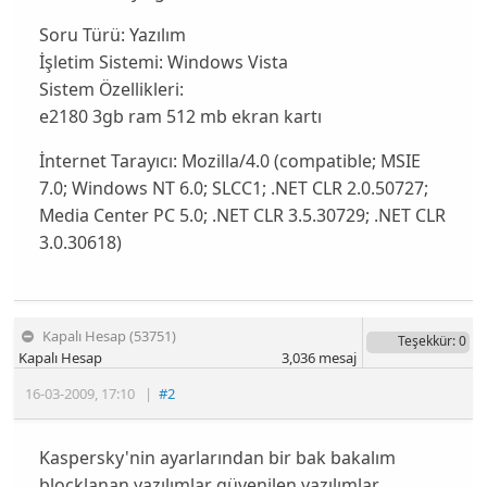
Soru Türü:
Yazılım
İşletim Sistemi:
Windows Vista
Sistem Özellikleri:
e2180 3gb ram 512 mb ekran kartı
İnternet Tarayıcı:
Mozilla/4.0 (compatible; MSIE
7.0; Windows NT 6.0; SLCC1; .NET CLR 2.0.50727;
Media Center PC 5.0; .NET CLR 3.5.30729; .NET CLR
3.0.30618)
Kapalı Hesap (53751)
Teşekkür
: 0
Kapalı Hesap
3,036
mesaj
16-03-2009
,
17:10
|
#2
Kaspersky'nin ayarlarından bir bak bakalım
blocklanan yazılımlar güvenilen yazılımlar