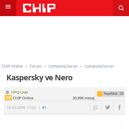
CHIP Online
Forum
Uzmanına Sorun
Uzmanına Sorun
Kaspersky ve Nero
HPQ-User
Teşekkür
: 29
OP
CHIP Online
30,996
mesaj
16-03-2009
,
17:02
|
#1