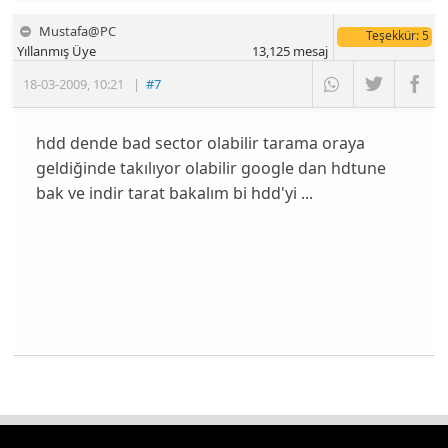
Mustafa@PC
Teşekkür
: 5
Yıllanmış Üye
13,125
mesaj
18-03-2009
,
10:21
|
#7
hdd dende bad sector olabilir tarama oraya
geldiğinde takılıyor olabilir google dan hdtune
bak ve indir tarat bakalım bi hdd'yi ...