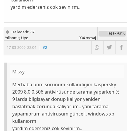
yardım ederseniz cok sevinirm..
Hallederiz_87
Teşekkür
: 0
Yıllanmış Üye
934
mesaj
17-03-2009
,
22:04
|
#2
Missy
Merhaba bnm sorunum kullandıgım kaspersky
2009 8.0.0.506 antivirüsünde tarama yaparken %
9 larda bilgisayar donup kalıyor yeniden
baslatmak zorunda kalıyorum.. yani tarama
yapamıorum antivirüsüm güncel.. windows xp
kullanıorm
yardım ederseniz cok sevinirm..