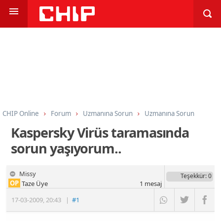
CHIP Online
Forum
Uzmanına Sorun
Uzmanına Sorun
Kaspersky Virüs taramasında
sorun yaşıyorum..
Missy
Teşekkür
: 0
OP
Taze Üye
1
mesaj
17-03-2009
,
20:43
|
#1