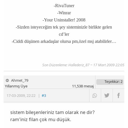
-RivaTuner
-Winrar
-Your Uninstaller! 2008
-Sizden isteyeceğim tek şey sisteminizle birlikte gelen
cd’ler
-Ciddi düşünen arkadaşlar olursa pm,özel msj atabilirler…
Son Düzenleme: Hallederiz_87 ~ 17 Mart 2009 22:05
Ahmet_79
Teşekkür
: 2
Yıllanmış Üye
11,538
mesaj
17-03-2009
,
22:22
|
#3
sistem bileşenleriniz tam olarak ne dir?
ram'iniz filan çok mu düşük.