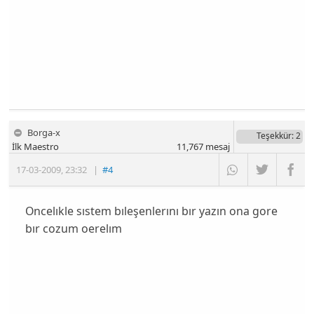
Borga-x
Teşekkür
: 2
İlk Maestro
11,767
mesaj
17-03-2009
,
23:32
|
#4
Oncelıkle sıstem bıleşenlerını bır yazın ona gore
bır cozum oerelım