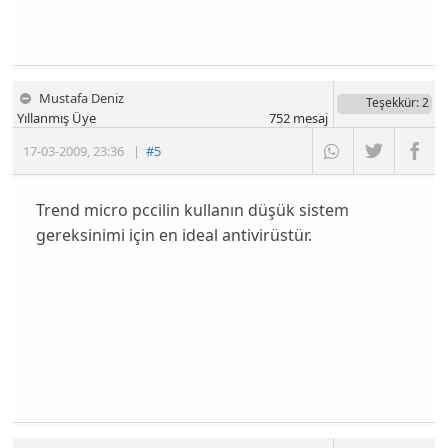
Mustafa Deniz
Teşekkür
: 2
Yıllanmış Üye
752
mesaj
17-03-2009
,
23:36
|
#5
Trend micro pccilin kullanın düşük sistem
gereksinimi için en ideal antivirüstür.