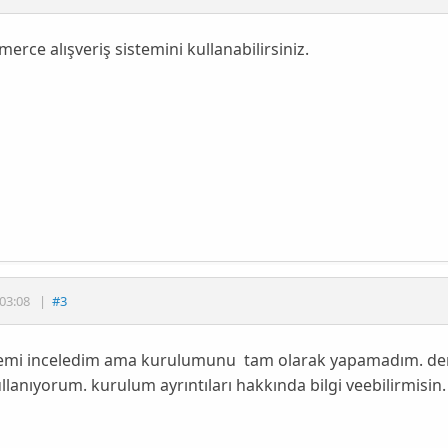
rce alışveriş sistemini kullanabilirsiniz.
03:08
|
#3
temi inceledim ama kurulumunu tam olarak yapamadım. den
llanıyorum. kurulum ayrıntıları hakkında bilgi veebilirmisin.