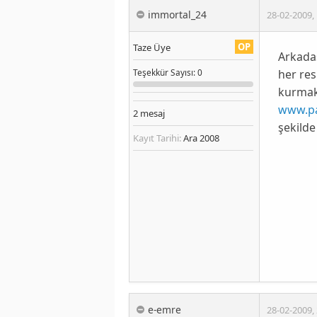
immortal_24
28-02-2009
,
OP
Taze Üye
Arkadaş
her res
Teşekkür
Sayısı
: 0
kurmak
www.pa
2
mesaj
şekilde
Kayıt Tarihi:
Ara 2008
e-emre
28-02-2009
,