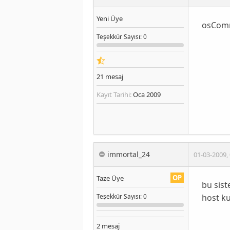
Yeni Üye
osComme
Teşekkür
Sayısı
: 0
21
mesaj
Kayıt Tarihi:
Oca 2009
immortal_24
01-03-2009
,
OP
Taze Üye
bu sis
host ku
Teşekkür
Sayısı
: 0
2
mesaj