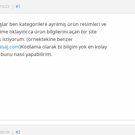
10:23
|
#1
lar ben kategorilere ayrılmış ürün resimleri ve
ime tıklayıncca ürün bilgilerini açan bir site
 istiyorum. (örnektekine benzer
saj.com
)Kodlama olarak bi bilgim yok en kolay
 bunu nasıl yapabilirim.
20:19
|
#2