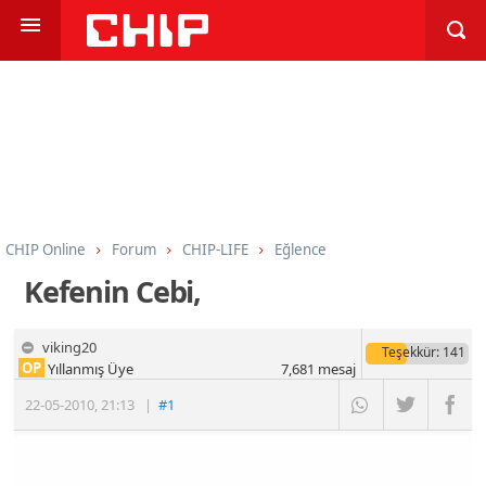
CHIP Online
Forum
CHIP-LIFE
Eğlence
Kefenin Cebi,
viking20
Teşekkür
: 141
OP
Yıllanmış Üye
7,681
mesaj
22-05-2010
,
21:13
|
#1