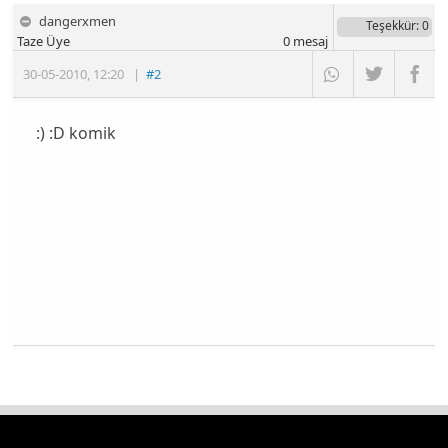
dangerxmen
Teşekkür
: 0
Taze Üye
0
mesaj
30-05-2010
,
12:20
|
#2
:) :D komik