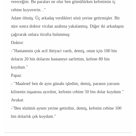
vereceğim. Bu paraları ne olur ben gömülürken kefenimin iç
cebine koyuverin..."
Adam ölmüş. Üç arkadaş verdikleri sözü yerine getirmişler. Bir
süre sonra doktor vicdan azabına yakalanmış. Diğer iki arkadaşını
çağırarak onlara itirafta bulunmuş:
Doktor:
-"Hastanenin çok acil ihtiyaci vardı, demiş, onun için 100 bin
doların 20 bin dolarını hastaneye sarfettim, kefene 80 bin
koydum."
Papaz:
- "Maalesef ben de aynı günahı işledim, demiş, paranın yarısını
kilisenin inşaatına ayırdım, kefenin cebine 50 bin dolar koydum."
Avukat:
-"Ben sözümü aynen yerine getirdim, demiş, kefenin cebine 100
bin dolarlık çek koydum."