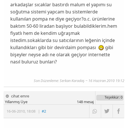
arkadaşlar sıcaklar bastırdı malum el yapımı su
soğutma sistemi yapcam bu sistemlerde
kullanılan pompa ne diye geçiyor?o.c. ürünlerine
baktım 50-60 liradan başlıyor bulabildiklerim.hem
fiyatlı hem de kendim uğraşmak
istedim.sokaklarda su satıcılarının leğenin içinde
kullandıkları gibi bir devirdaim pompası
gibi
bişeyler neyse adı ne olarak geçiyor internette
nasıl buluruz bunları?
Son Düzenleme: Serkan Karadaş ~ 16 Haziran 2010 19:12
cihat emre
Teşekkür
: 0
Yıllanmış Üye
148
mesaj
16-06-2010
,
18:08
|
#2