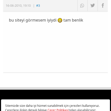
16-06-2010
,
19:10
|
#3
bu siteyi görmesem iyiydi
tam benlik
Türkiye