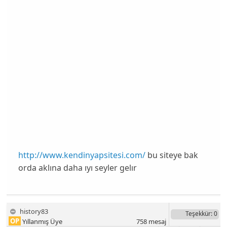
http://www.kendinyapsitesi.com/
bu siteye bak
orda aklına daha ıyı seyler gelır
history83
Teşekkür
: 0
OP
Yıllanmış Üye
758
mesaj