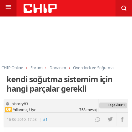
CHIP Online
Forum
Donanım
Overclock ve Soğutma
kendi soğutma sistemim için
hangi parçalar gerekli
history83
Teşekkür
: 0
OP
Yıllanmış Üye
758
mesaj
16-06-2010
,
17:58
|
#1