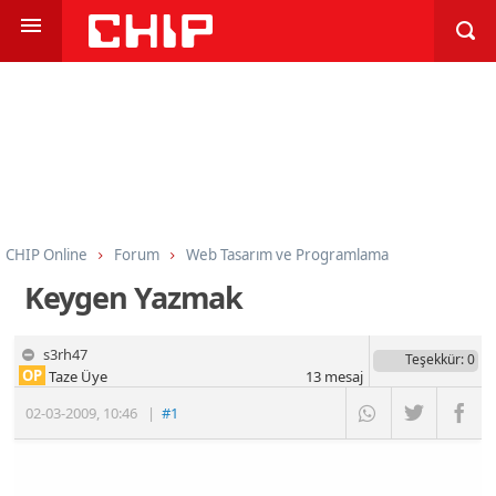
CHIP Online
Forum
Web Tasarım ve Programlama
Programlama
Diğer Diller
Keygen Yazmak
s3rh47
Teşekkür
: 0
OP
Taze Üye
13
mesaj
02-03-2009
,
10:46
|
#1