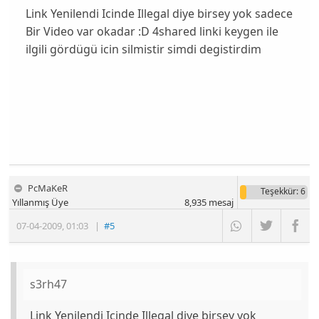
Link Yenilendi Icinde Illegal diye birsey yok sadece
Bir Video var okadar :D 4shared linki keygen ile
ilgili gördügü icin silmistir simdi degistirdim
PcMaKeR
Teşekkür
: 6
Yıllanmış Üye
8,935
mesaj
07-04-2009
,
01:03
|
#5
s3rh47
Link Yenilendi Icinde Illegal diye birsey yok