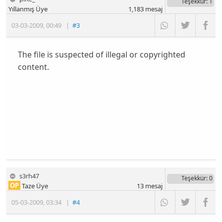
Teşekkür
: 1
Yıllanmış Üye
1,183
mesaj
03-03-2009
,
00:49
|
#3
The file is suspected of illegal or copyrighted
content.
s3rh47
Teşekkür
: 0
OP
Taze Üye
13
mesaj
05-03-2009
,
03:34
|
#4