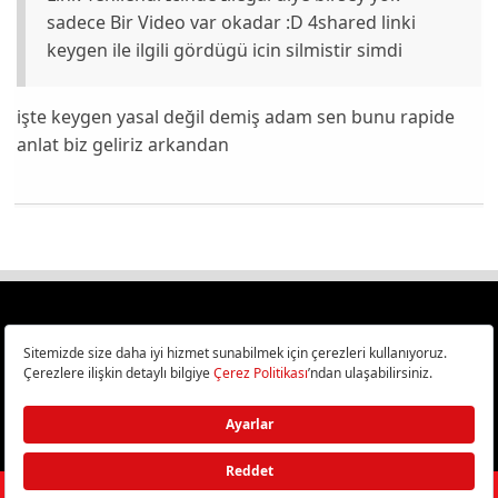
sadece Bir Video var okadar :D 4shared linki
keygen ile ilgili gördügü icin silmistir simdi
işte keygen yasal değil demiş adam sen bunu rapide
anlat biz geliriz arkandan
Türkiye
Cep Telefonu İncelemeleri,
Bilişim ve Teknoloji Haberleri CHIP Online’da!