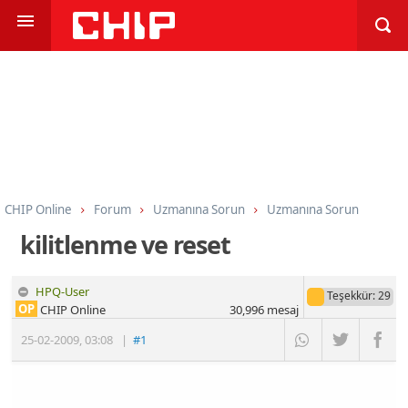
CHIP Online
Forum
Uzmanına Sorun
Uzmanına Sorun
kilitlenme ve reset
HPQ-User
Teşekkür
: 29
OP
CHIP Online
30,996
mesaj
25-02-2009
,
03:08
|
#1