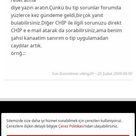
diye yazın aratın.Çünkü bu tip sorunlar forumda
yüzlerce kez gündeme geldi,birçok yanıt
bulabilirsiniz.Diğer CHİP ile ilgili sorunuzu direkt
CHİP e e-mail atarak da sorabilirsiniz,ama benim
şahsi kanaatim sanırım o tip uygulamadan
caydılar artık.
örnğ.:
:
Son Düzenleme: viking20 ~ 25 Şubat 2009 09:50
Türkiye
Cep Telefonu İncelemeleri,