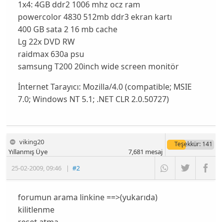
1x4: 4GB ddr2 1006 mhz ocz ram
powercolor 4830 512mb ddr3 ekran kartı
400 GB sata 2 16 mb cache
Lg 22x DVD RW
raidmax 630a psu
samsung T200 20inch wide screen monitör
İnternet Tarayıcı:
Mozilla/4.0 (compatible; MSIE
7.0; Windows NT 5.1; .NET CLR 2.0.50727)
viking20
Teşekkür
: 141
Yıllanmış Üye
7,681
mesaj
25-02-2009
,
09:46
|
#2
forumun arama linkine ==>(yukarıda)
kilitlenme
reset atma