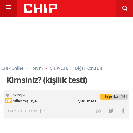
CHIP Online
Forum
CHIP-LIFE
Diğer Konu Dışı
Kimsiniz? (kişilik testi)
viking20
Teşekkür
: 141
OP
Yıllanmış Üye
7,681
mesaj
30-05-2010
,
09:06
|
#1