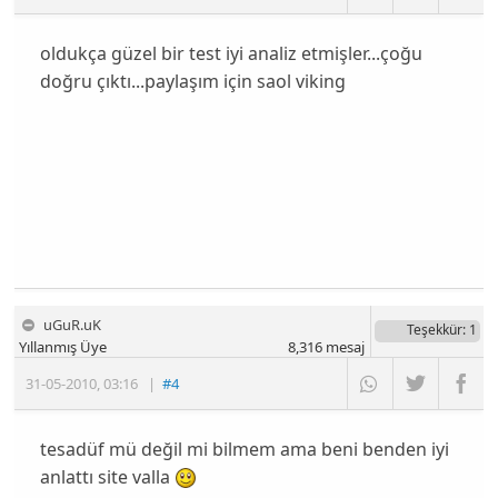
oldukça güzel bir test iyi analiz etmişler...çoğu
doğru çıktı...paylaşım için saol viking
uGuR.uK
Teşekkür
: 1
Yıllanmış Üye
8,316
mesaj
31-05-2010
,
03:16
|
#4
tesadüf mü değil mi bilmem ama beni benden iyi
anlattı site valla