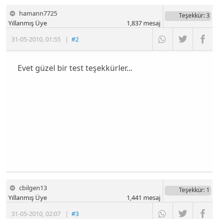
hamann7725
Teşekkür
: 3
Yıllanmış Üye
1,837
mesaj
31-05-2010
,
01:55
|
#2
Evet güzel bir test teşekkürler...
cbilgen13
Teşekkür
: 1
Yıllanmış Üye
1,441
mesaj
31-05-2010
,
02:07
|
#3