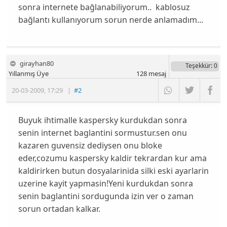
sonra internete bağlanabiliyorum.. kablosuz
bağlantı kullanıyorum sorun nerde anlamadım...
girayhan80
Teşekkür
: 0
Yıllanmış Üye
128
mesaj
20-03-2009
,
17:29
|
#2
Buyuk ihtimalle kaspersky kurdukdan sonra
senin internet baglantini sormustur.sen onu
kazaren guvensiz dediysen onu bloke
eder,cozumu kaspersky kaldir tekrardan kur ama
kaldirirken butun dosyalarinida silki eski ayarlarin
uzerine kayit yapmasin!Yeni kurdukdan sonra
senin baglantini sordugunda izin ver o zaman
sorun ortadan kalkar.