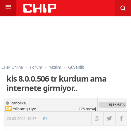
CHIP Online
Forum
Yazılım
Güvenlik
kis 8.0.0.506 tr kurdum ama
internete girmiyor..
carloska
Teşekkür
: 0
OP
Yıllanmış Üye
175
mesaj
20-03-2009
,
16:47
|
#1