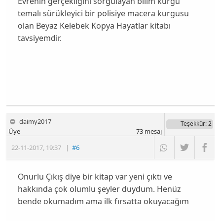
Evrenin gerçekliğini sorgulayan bilim kurgu
temalı sürükleyici bir polisiye macera kurgusu
olan Beyaz Kelebek Kopya Hayatlar kitabı
tavsiyemdir.
daimy2017
Teşekkür
: 2
Üye
73
mesaj
22-11-2017
,
19:37
|
#6
Onurlu Çıkış diye bir kitap var yeni çıktı ve
hakkında çok olumlu şeyler duydum. Henüz
bende okumadım ama ilk fırsatta okuyacağım