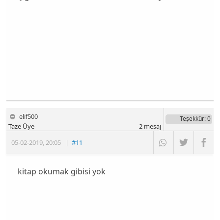
elif500
Teşekkür
: 0
Taze Üye
2
mesaj
05-02-2019
,
20:05
|
#11
kitap okumak gibisi yok