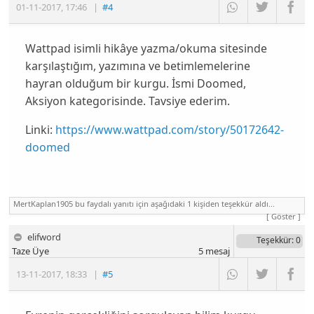
01-11-2017
,
17:46
|
#4
Wattpad isimli hikâye yazma/okuma sitesinde
karşılaştığım, yazımına ve betimlemelerine
hayran olduğum bir kurgu. İsmi Doomed,
Aksiyon kategorisinde. Tavsiye ederim.
Linki:
https://www.wattpad.com/story/50172642-
doomed
MertKaplan1905 bu faydalı yanıtı için aşağıdaki 1 kişiden teşekkür aldı...
[ Göster ]
elifword
Teşekkür
: 0
Taze Üye
5
mesaj
13-11-2017
,
18:33
|
#5