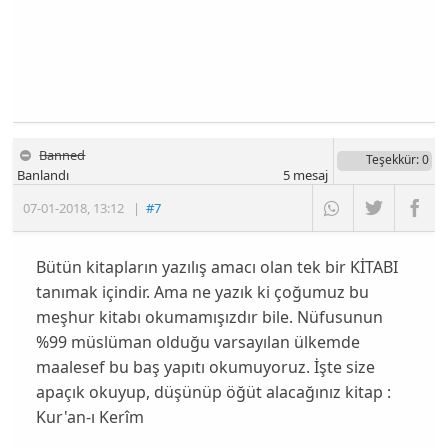
Banned
Teşekkür
: 0
Banlandı
5
mesaj
07-01-2018
,
13:12
|
#7
Bütün kitapların yazılış amacı olan tek bir KİTABI
tanımak içindir. Ama ne yazık ki çoğumuz bu
meşhur kitabı okumamışızdır bile. Nüfusunun
%99 müslüman olduğu varsayılan ülkemde
maalesef bu baş yapıtı okumuyoruz. İşte size
apaçık okuyup, düşünüp öğüt alacağınız kitap :
Kur'an-ı Kerîm