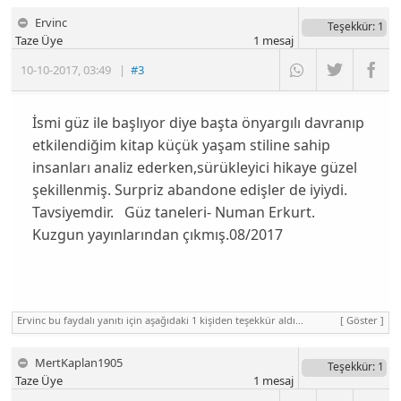
Ervinc
Teşekkür
: 1
Taze Üye
1
mesaj
10-10-2017
,
03:49
|
#3
İsmi güz ile başlıyor diye başta önyargılı davranıp
etkilendiğim kitap küçük yaşam stiline sahip
insanları analiz ederken,sürükleyici hikaye güzel
şekillenmiş. Surpriz abandone edişler de iyiydi.
Tavsiyemdir. Güz taneleri- Numan Erkurt.
Kuzgun yayınlarından çıkmış.08/2017
Ervinc bu faydalı yanıtı için aşağıdaki 1 kişiden teşekkür aldı...
[ Göster ]
MertKaplan1905
Teşekkür
: 1
Taze Üye
1
mesaj