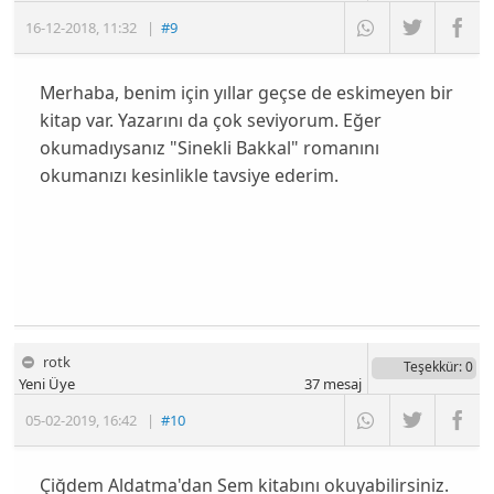
16-12-2018
,
11:32
|
#9
Merhaba, benim için yıllar geçse de eskimeyen bir
kitap var. Yazarını da çok seviyorum. Eğer
okumadıysanız "Sinekli Bakkal" romanını
okumanızı kesinlikle tavsiye ederim.
rotk
Teşekkür
: 0
Yeni Üye
37
mesaj
05-02-2019
,
16:42
|
#10
Çiğdem Aldatma'dan Sem kitabını okuyabilirsiniz.