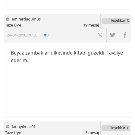
emirardagumus
Teşekkür
: 0
Taze Üye
19
mesaj
24-04-2018
,
10:30
|
#8
Beyaz zambaklar ülkesinde kitabı güzeldi. Tavsiye
ederim.
fatihyilmaz01
Teşekkür
: 0
Taze Üye
5
mesaj