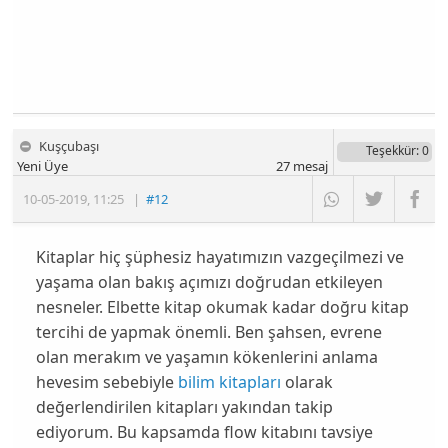
Kuşçubaşı
Teşekkür
: 0
Yeni Üye
27
mesaj
10-05-2019
,
11:25
|
#12
Kitaplar hiç şüphesiz hayatımızın vazgeçilmezi ve
yaşama olan bakış açımızı doğrudan etkileyen
nesneler. Elbette kitap okumak kadar doğru kitap
tercihi de yapmak önemli. Ben şahsen, evrene
olan merakım ve yaşamın kökenlerini anlama
hevesim sebebiyle
bilim kitapları
olarak
değerlendirilen kitapları yakından takip
ediyorum. Bu kapsamda flow kitabını tavsiye