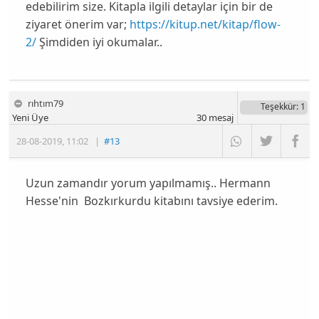
edebilirim size. Kitapla ilgili detaylar için bir de
ziyaret önerim var;
https://kitup.net/kitap/flow-
2/
Şimdiden iyi okumalar..
rıhtım79
Teşekkür
: 1
Yeni Üye
30
mesaj
28-08-2019
,
11:02
|
#13
Uzun zamandır yorum yapılmamış.. Hermann
Hesse'nin Bozkırkurdu kitabını tavsiye ederim.