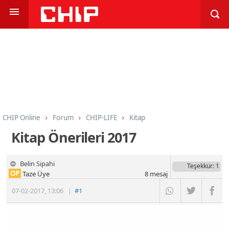
CHIP Online
Forum
CHIP-LIFE
Kitap
Kitap Önerileri 2017
Belin Sipahi
Teşekkür
: 1
OP
Taze Üye
8
mesaj
07-02-2017
,
13:06
|
#1