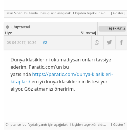
Belin Sipahi bu faydalı başlığı için aşağıdaki 1 kişiden teşekkür aldı...
[ Göster ]
Chıptansel
Teşekkür
: 2
Üye
51
mesaj
03-04-2017
,
10:34
|
#2
Dünya klasiklerini okumadıysan onları tavsiye
ederim. Paratic.com'un bu
yazısında
https://paratic.com/dunya-klasikleri-
kitaplari/
en iyi dünya klasiklerinin listesi yer
alıyor. Göz atmanızı öneririm.
Chıptansel bu faydalı yanıtı için aşağıdaki 1 kişiden teşekkür aldı...
[ Göster ]